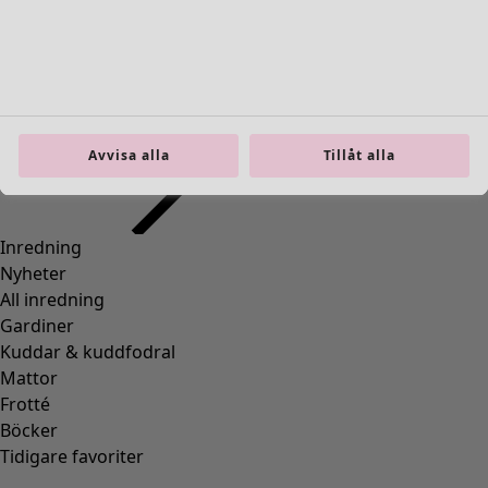
Inredning
Öppna meny Inredning
Avvisa alla
Tillåt alla
Inredning
Nyheter
All inredning
Gardiner
Kuddar & kuddfodral
Mattor
Frotté
Böcker
Tidigare favoriter