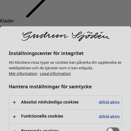
Kläder
Nyheter
Alla kläder
Klänningar
Tunikor
Inställningscenter för integritet
Toppar
Att blockera vissa typer av cookies kan påverka din upplevelse av
Skjortor & blusar
webbplatsen och de tjänster som vi kan erbjuda.
Koftor
Mer information
Legal information
Stickade tröjor
Västar
Hantera inställningar för samtycke
Kappor & jackor
Byxor
Absolut nödvändiga cookies
Alltid aktiv
Kjolar
Skor
Funktionella cookies
Alltid aktiv
Kimonos
Prestanda-cookies