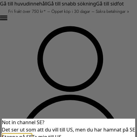
Gå till huvudinnehåll
Gå till snabb sökning
Gå till sidfot
Fri frakt över 750 kr* – Öppet köp i 30 dagar – Säkra betalningar »
Not in channel SE?
Det ser ut som att du vill till US, men du har hamnat på SE