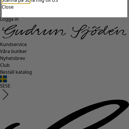
Stanna på SE
Ta mig till US
Close
Logga in
Kundservice
Våra butiker
Nyhetsbrev
Club
Beställ katalog
SE
SE