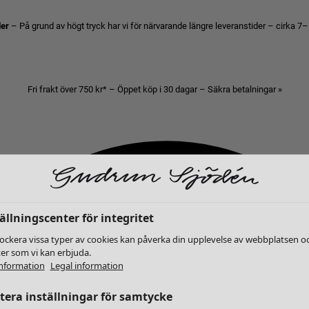
der
– På grund av högt tryck har vi för närvarande längre leveranstider – cirka 7–
Fri frakt över 750 kr* – Öppet köp i 30 dagar – Säkra betalningar »
ällningscenter för integritet
lockera vissa typer av cookies kan påverka din upplevelse av webbplatsen o
ter som vi kan erbjuda.
nformation
Legal information
era inställningar för samtycke