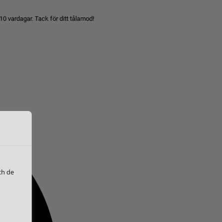
10 vardagar. Tack för ditt tålamod!
ch de