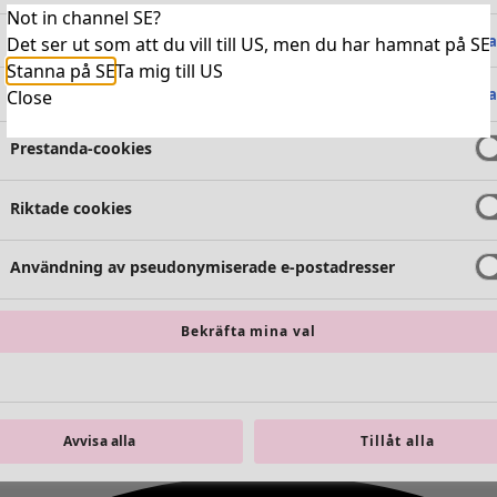
Not in channel SE?
Absolut nödvändiga cookies
Alltid 
Det ser ut som att du vill till US, men du har hamnat på SE
Stanna på SE
Ta mig till US
Funktionella cookies
Alltid 
Close
Prestanda-cookies
Riktade cookies
Användning av pseudonymiserade e-postadresser
Bekräfta mina val
Avvisa alla
Tillåt alla