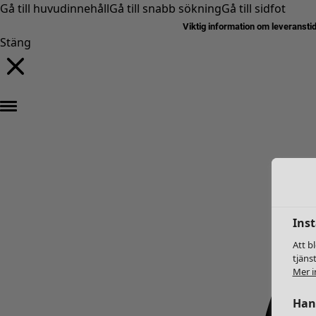
Gå till huvudinnehåll
Gå till snabb sökning
Gå till sidfot
Viktig information om leveransti
Stäng
Inst
Att b
tjäns
Mer i
Hant