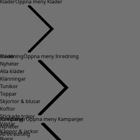
Kläder
Öppna meny Kläder
Kläder
Inredning
Öppna meny Inredning
Nyheter
Alla kläder
Klänningar
Tunikor
Toppar
Skjortor & blusar
Koftor
Stickade tröjor
Inredning
Kampanjer
Öppna meny Kampanjer
Västar
Nyheter
Kappor & jackor
All inredning
Byxor