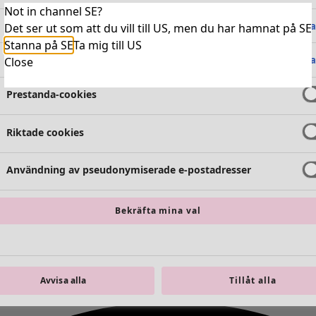
Not in channel SE?
Absolut nödvändiga cookies
Alltid 
Det ser ut som att du vill till US, men du har hamnat på SE
Stanna på SE
Ta mig till US
Funktionella cookies
Alltid 
Close
Prestanda-cookies
Riktade cookies
Användning av pseudonymiserade e-postadresser
Bekräfta mina val
Avvisa alla
Tillåt alla