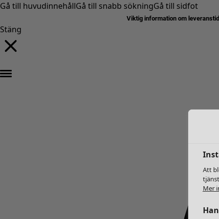
Gå till huvudinnehåll
Gå till snabb sökning
Gå till sidfot
Viktig information om leveransti
Stäng
Inst
Att b
tjäns
Mer i
Hant