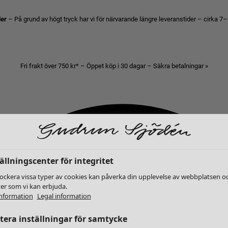
der
– På grund av högt tryck har vi för närvarande längre leveranstider – cirka 7–
Fri frakt över 750 kr* – Öppet köp i 30 dagar – Säkra betalningar »
ällningscenter för integritet
lockera vissa typer av cookies kan påverka din upplevelse av webbplatsen o
ter som vi kan erbjuda.
nformation
Legal information
era inställningar för samtycke