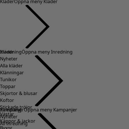
Kläder
Öppna meny Kläder
Kläder
Inredning
Öppna meny Inredning
Nyheter
Alla kläder
Klänningar
Tunikor
Toppar
Skjortor & blusar
Koftor
Stickade tröjor
Inredning
Kampanjer
Öppna meny Kampanjer
Västar
Nyheter
Kappor & jackor
All inredning
Byxor