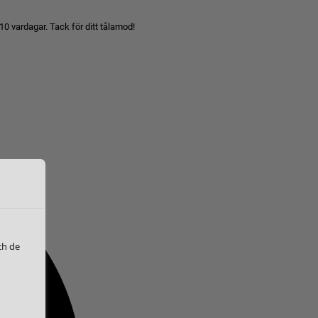
10 vardagar. Tack för ditt tålamod!
ch de