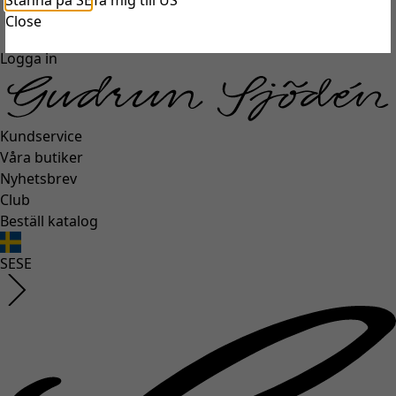
Stanna på SE
Ta mig till US
unexpectederror.buttontext
Close
Logga in
Kundservice
Våra butiker
Nyhetsbrev
Club
Beställ katalog
SE
SE