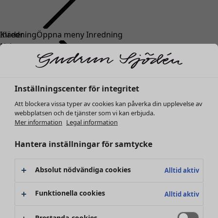
Kläder
Nyheter
Alla kläder
Klänningar
Tunikor
Inställningscenter för integritet
Toppar
Att blockera vissa typer av cookies kan påverka din upplevelse av
Skjortor & blusar
webbplatsen och de tjänster som vi kan erbjuda.
Koftor
Mer information
Legal information
Stickade tröjor
Västar
Hantera inställningar för samtycke
Kappor & jackor
Byxor
Absolut nödvändiga cookies
Alltid aktiv
Kjolar
Skor
Funktionella cookies
Alltid aktiv
Kimonos
Prestanda-cookies