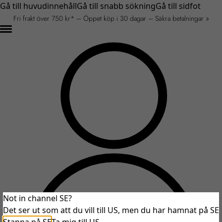
Gå till huvudinnehåll
Gå till snabb sökning
Gå till sidfot
Fri frakt över 750 kr* – Öppet köp i 30 dagar – Säkra betalningar »
Not in channel SE?
Det ser ut som att du vill till US, men du har hamnat på SE
An unexpected error occurred.