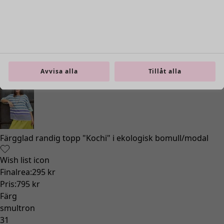
Avvisa alla
Tillåt alla
Inredning
Öppna meny Inredning
Inredning
Nyheter