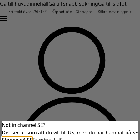
Gå till huvudinnehåll
Gå till snabb sökning
Gå till sidfot
Fri frakt över 750 kr* – Öppet köp i 30 dagar – Säkra betalningar »
Not in channel SE?
Det ser ut som att du vill till US, men du har hamnat på SE