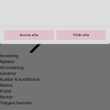
Inredning
Öppna meny Inredning
Avvisa alla
Tillåt alla
Inredning
Nyheter
All inredning
Gardiner
Kuddar & kuddfodral
Mattor
Frotté
Böcker
Tidigare favoriter