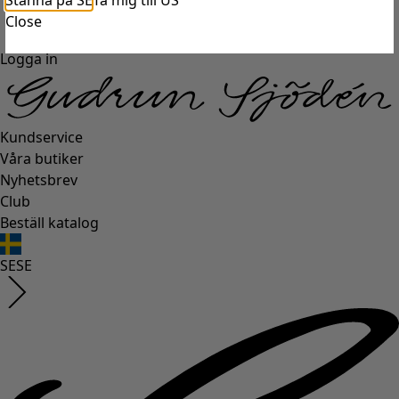
Stanna på SE
Ta mig till US
Close
Logga in
Kundservice
Våra butiker
Nyhetsbrev
Club
Beställ katalog
SE
SE