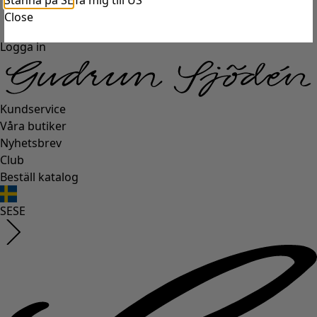
Stanna på SE
Ta mig till US
Close
Logga in
Kundservice
Våra butiker
Nyhetsbrev
Club
Beställ katalog
SE
SE