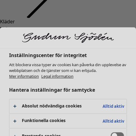
Kläder
Inredning
Öppna meny Inredning
Nyheter
Alla kläder
Klänningar
Tunikor
Inställningscenter för integritet
Toppar
Att blockera vissa typer av cookies kan påverka din upplevelse av
Skjortor & blusar
webbplatsen och de tjänster som vi kan erbjuda.
Koftor
Mer information
Legal information
Stickade tröjor
Inredning
Kampanjer
Öppna meny Kampanjer
Västar
Hantera inställningar för samtycke
Nyheter
Kappor & jackor
All inredning
Byxor
Gardiner
Absolut nödvändiga cookies
Alltid aktiv
Kjolar
Kuddar & kuddfodral
Skor
Mattor
Funktionella cookies
Alltid aktiv
Kimonos
Frotté
Böcker
Prestanda-cookies