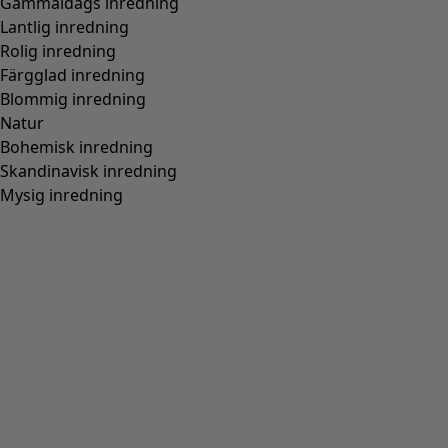
Top "Bubble" i ekologisk bomull/modal
Wish list icon
Finalrea
:
295 kr
Pris
:
695 kr
Färg
svart
99