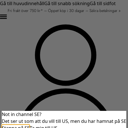
Gå till huvudinnehåll
Gå till snabb sökning
Gå till sidfot
Fri frakt över 750 kr* – Öppet köp i 30 dagar – Säkra betalningar »
Not in channel SE?
Det ser ut som att du vill till US, men du har hamnat på SE