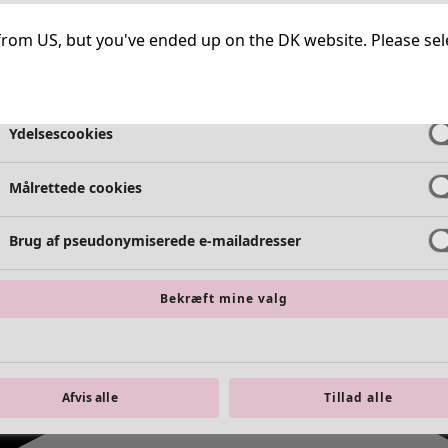
Meget nødvendige cookies
Altid ak
ng from US, but you've ended up on the DK website. Please se
Funktionelle cookies
Altid ak
Ydelsescookies
Målrettede cookies
Brug af pseudonymiserede e-mailadresser
Bekræft mine valg
Afvis alle
Tillad alle