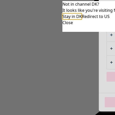
Not in channel DK?
It looks like you're visiti
Stay in DK
Redirect to US
Close