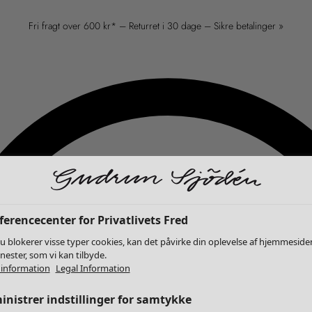
Fri fragt over 600 kr* – Returret i 30 dage – Sikre betalinger »
erencecenter for Privatlivets Fred
u blokerer visse typer cookies, kan det påvirke din oplevelse af hjemmeside
enester, som vi kan tilbyde.
information
Legal Information
nistrer indstillinger for samtykke