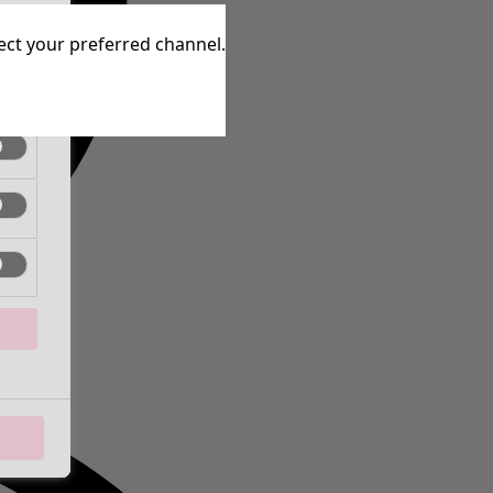
tive
lect your preferred channel.
tive