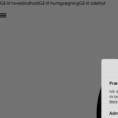
Gå til hovedindhold
Gå til hurtigsøgning
Gå til sidefod
Præf
Når d
de tj
Mere 
Admi