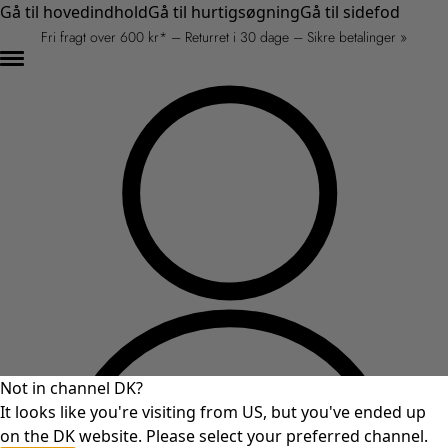
Gå til hovedindhold
Gå til hurtigsøgning
Gå til sidefod
Fri fragt over 600 kr* – Returret i 30 dage – Sikre betalinger »
Not in channel DK?
It looks like you're visiting from US, but you've ended up
on the DK website. Please select your preferred channel.