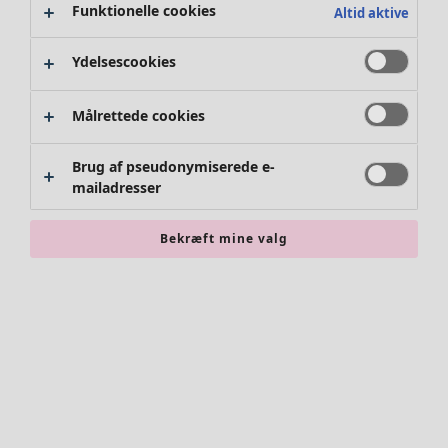
Funktionelle cookies
Altid aktive
Tøj
Nyhed
Ydelsescookies
Alt tøj
Kjoler
Målrettede cookies
Tunikaer
Toppe
Brug af pseudonymiserede e-
Skjorter og bluser
mailadresser
Cardiganer
Striktrøjer
Bekræft mine valg
Veste
Frakker & jakker
Bukser
Nederdele
Sko
Kimonoer