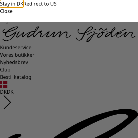
Stay in DK
Redirect to US
Close
Login side
Kundeservice
Vores butikker
Nyhedsbrev
Club
Bestil katalog
DK
DK