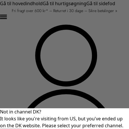
Gå til hovedindhold
Gå til hurtigsøgning
Gå til sidefod
Fri fragt over 600 kr* – Returret i 30 dage – Sikre betalinger »
Not in channel DK?
It looks like you're visiting from US, but you've ended up
on the DK website. Please select your preferred channel.