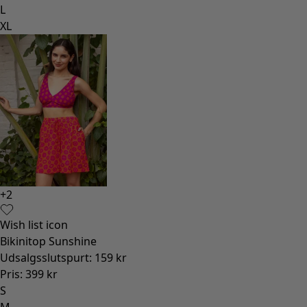
Indretning i klassisk stil og almuestil
Gammeldags indretning
Landlig indretning
Sjov indretning
Farverig indretning
Blomstret indretning
Natur
Indretning i bohemestil
Skandinavisk indretning
Hyggelig indretning