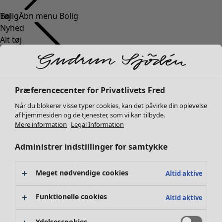
Tøj
Nyhed
Alt tøj
Kjoler
Tunikaer
Toppe
Skjorter og bluser
Præferencecenter for Privatlivets Fred
Cardiganer
Når du blokerer visse typer cookies, kan det påvirke din oplevelse
Striktrøjer
af hjemmesiden og de tjenester, som vi kan tilbyde.
Veste
Mere information
Legal Information
Frakker & jakker
Administrer indstillinger for samtykke
Bukser
Nederdele
Sko
Meget nødvendige cookies
Altid aktive
Kimonoer
Funktionelle cookies
Altid aktive
Ydelsescookies