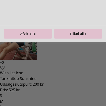
Bolig
Åbn menu Bolig
Afvis alle
Tillad alle
Bolig
Nyhed
Al boligindretning
Gardiner
Puder & Pyntepudebetræk
Tæpper
Frotté
Boger
Tidligere favoritter