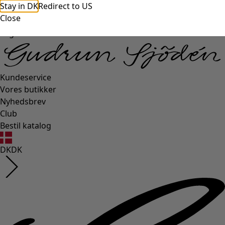
Stay in DK
Redirect to US
Close
Login side
Kundeservice
Vores butikker
Nyhedsbrev
Club
Bestil katalog
DK
DK