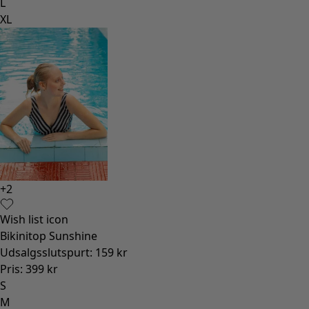
Rum
Badeværelse
Indretning
Spisehjørnet
Shop stilen