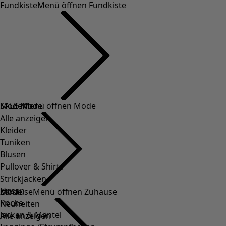
Fundkiste
Menü öffnen Fundkiste
SALE Mode
Mode
Menü öffnen Mode
Alle anzeigen
Kleider
Tuniken
Blusen
Pullover & Shirts
Strickjacken
Hosen
Mode
Zuhause
Menü öffnen Zuhause
Röcke
Neuheiten
Jacken & Mäntel
Alle anzeigen