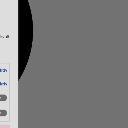
ukunft
ktiv
ktiv