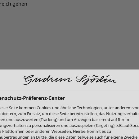
reich gehen
Neu eingetroffen: Gudruns farbenfrohe Herbstkollektion »
enschutz-Präferenz-Center
ieser Seite kommen Cookies und ähnliche Technologien, unter anderem vo
anbietern, zum Einsatz, um diese Seite bereitzustellen, das Nutzungsverhalt
en und auszuwerten (Tracking) und um Anzeigen basierend auf Ihrem
ngsverhalten zu personalisieren und auszuspielen (Targeting), z.B. auf Socia
 Plattformen oder anderen Webseiten. Hierbei kommt es zu
übertragungen an Dritte, die diese Daten teilweise auch für eigene Zwecke