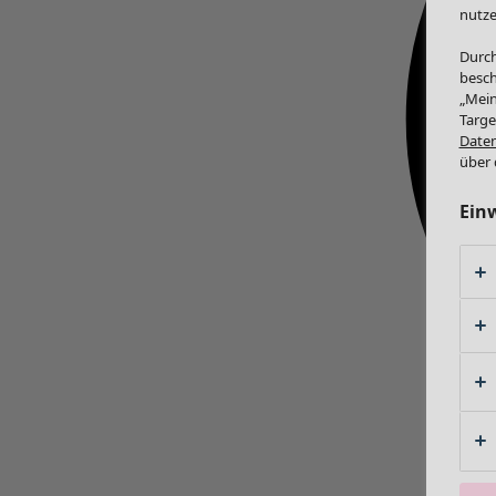
nutze
Durch
besch
„Mein
Targe
Daten
über 
Ein