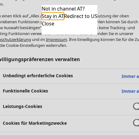
n.
Not in channel AT?
Stay in AT
Redirect to US
 einen Klick auf „Alles akzeptieren“ stimmen Sie der Nutzung der oben
riebenen Funktionen zu. Einzelne Funktionen auswählen können Sie durch
Close
e Auswahl bestätigen“. Über „Alles ablehnen“ werden keine Tracking- und
ting Funktionen verwendet. Weitere Informationen finden Sie in unserer
schutzerklärung
und im
Impressum
. Ihre Einwilligung können Sie für die Z
die Cookie-Einstellungen widerrufen.
willigungspräferenzen verwalten
Unbedingt erforderliche Cookies
Immer a
Funktionelle Cookies
Immer a
Leistungs-Cookies
Cookies für Marketingzwecke