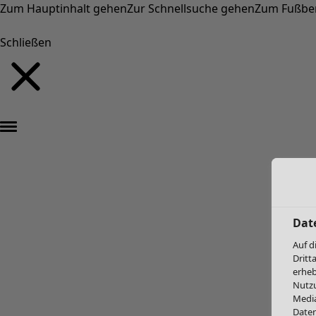
Zum Hauptinhalt gehen
Zur Schnellsuche gehen
Zum Fußbe
Schließen
Dat
Auf d
Dritt
erheb
Nutzu
Media
Daten