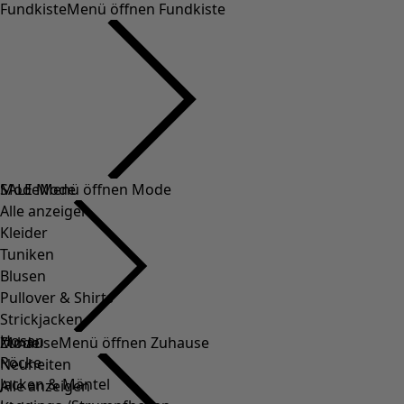
Fundkiste
Menü öffnen Fundkiste
SALE Mode
Mode
Menü öffnen Mode
Alle anzeigen
Kleider
Tuniken
Blusen
Pullover & Shirts
Strickjacken
Hosen
Mode
Zuhause
Menü öffnen Zuhause
Röcke
Neuheiten
Jacken & Mäntel
Alle anzeigen