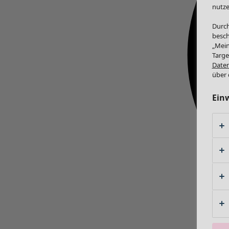
nutze
Durch
besch
„Mein
Targe
Daten
über 
Ein