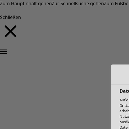
Zum Hauptinhalt gehen
Zur Schnellsuche gehen
Zum Fußbe
Schließen
Dat
Auf d
Dritt
erheb
Nutzu
Media
Daten