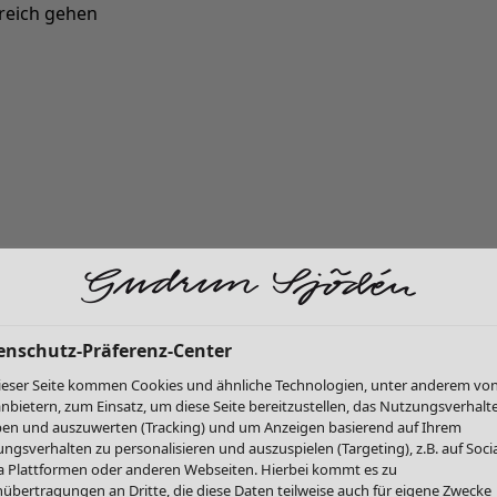
reich gehen
Neu eingetroffen: Gudruns farbenfrohe Herbstkollektion »
enschutz-Präferenz-Center
ieser Seite kommen Cookies und ähnliche Technologien, unter anderem vo
anbietern, zum Einsatz, um diese Seite bereitzustellen, das Nutzungsverhalt
en und auszuwerten (Tracking) und um Anzeigen basierend auf Ihrem
ngsverhalten zu personalisieren und auszuspielen (Targeting), z.B. auf Socia
 Plattformen oder anderen Webseiten. Hierbei kommt es zu
übertragungen an Dritte, die diese Daten teilweise auch für eigene Zwecke