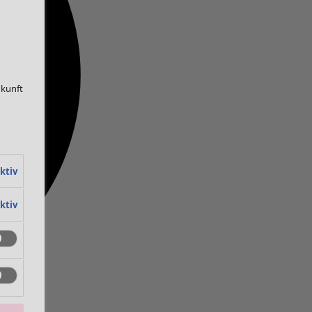
ukunft
ktiv
ktiv