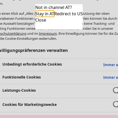
n.
Not in channel AT?
Stay in AT
Redirect to US
 einen Klick auf „Alles akzeptieren“ stimmen Sie der Nutzung der oben
riebenen Funktionen zu. Einzelne Funktionen auswählen können Sie durch
Close
e Auswahl bestätigen“. Über „Alles ablehnen“ werden keine Tracking- und
ting Funktionen verwendet. Weitere Informationen finden Sie in unserer
schutzerklärung
und im
Impressum
. Ihre Einwilligung können Sie für die Z
die Cookie-Einstellungen widerrufen.
willigungspräferenzen verwalten
Unbedingt erforderliche Cookies
Immer a
Funktionelle Cookies
Immer a
Leistungs-Cookies
Cookies für Marketingzwecke