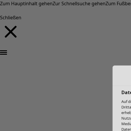
Zum Hauptinhalt gehen
Zur Schnellsuche gehen
Zum Fußbe
Schließen
Dat
Auf d
Dritt
erheb
Nutzu
Media
Daten