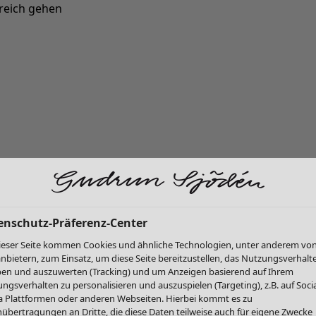
reich gehen
Neu eingetroffen: Gudruns farbenfrohe Herbstkollektion »
enschutz-Präferenz-Center
ieser Seite kommen Cookies und ähnliche Technologien, unter anderem vo
anbietern, zum Einsatz, um diese Seite bereitzustellen, das Nutzungsverhalt
en und auszuwerten (Tracking) und um Anzeigen basierend auf Ihrem
ngsverhalten zu personalisieren und auszuspielen (Targeting), z.B. auf Socia
 Plattformen oder anderen Webseiten. Hierbei kommt es zu
übertragungen an Dritte, die diese Daten teilweise auch für eigene Zwecke