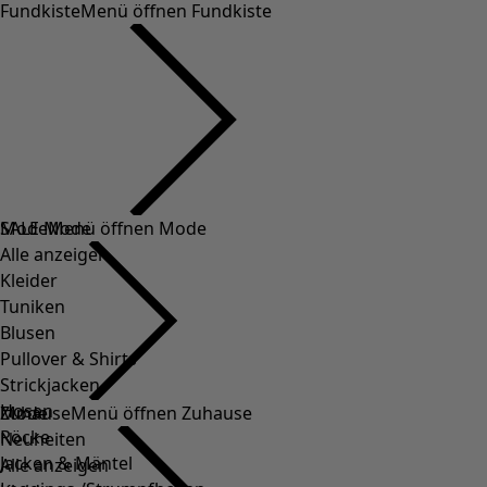
Fundkiste
Menü öffnen Fundkiste
SALE Mode
Mode
Menü öffnen Mode
Alle anzeigen
Kleider
Tuniken
Blusen
Pullover & Shirts
Strickjacken
Hosen
Mode
Zuhause
Menü öffnen Zuhause
Röcke
Neuheiten
Jacken & Mäntel
Alle anzeigen