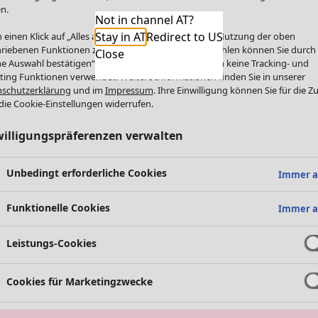
n.
Not in channel AT?
Stay in AT
Redirect to US
 einen Klick auf „Alles akzeptieren“ stimmen Sie der Nutzung der oben
riebenen Funktionen zu. Einzelne Funktionen auswählen können Sie durch
Close
e Auswahl bestätigen“. Über „Alles ablehnen“ werden keine Tracking- und
ting Funktionen verwendet. Weitere Informationen finden Sie in unserer
schutzerklärung
und im
Impressum
. Ihre Einwilligung können Sie für die Z
die Cookie-Einstellungen widerrufen.
willigungspräferenzen verwalten
Unbedingt erforderliche Cookies
Immer a
Funktionelle Cookies
Immer a
Leistungs-Cookies
Cookies für Marketingzwecke