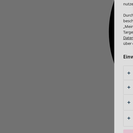
nutze
Durch
besch
„Mein
Targe
Daten
über 
Ein