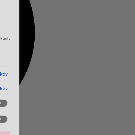
ukunft
ktiv
ktiv