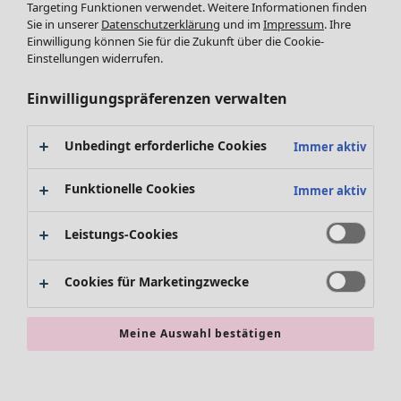
Leggings /Strumpfhosen
Targeting Funktionen verwendet. Weitere Informationen finden
Sie in unserer
Datenschutzerklärung
und im
Impressum
. Ihre
Accessoires
Einwilligung können Sie für die Zukunft über die Cookie-
Schuhe
Einstellungen widerrufen.
Bademode
SALE Zuhause
Basics
Alle anzeigen
Einwilligungspräferenzen verwalten
Dekoration
Textilien
Unbedingt erforderliche Cookies
Immer aktiv
Teppiche
Frottee
Funktionelle Cookies
Immer aktiv
Leistungs-Cookies
Cookies für Marketingzwecke
Meine Auswahl bestätigen
SALE Aktionen
Alles im Sale
Sale-Neuheiten