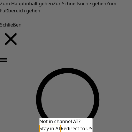
Zum Hauptinhalt gehen
Zur Schnellsuche gehen
Zum
Fußbereich gehen
Schließen
Neu eingetroffen: Gudruns farbenfrohe Herbstkollektion »
Not in channel AT?
Stay in AT
Redirect to US