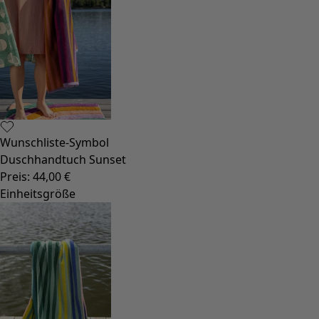
Bio-Baumwolle
Strand- und Bademode
Partymode
Kollektionen
Der Kimono im Fokus
Monsoon
Weite Felder
Coimbatore
Gudrun-Klassiker