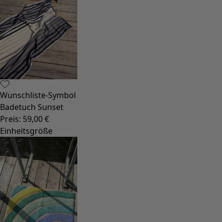
Basics
Alle Basics
Basic-Neuheiten
Kleider & Tuniken
Oberteile
Hosen & Leggings
Gewebtes
Jersey
Strick