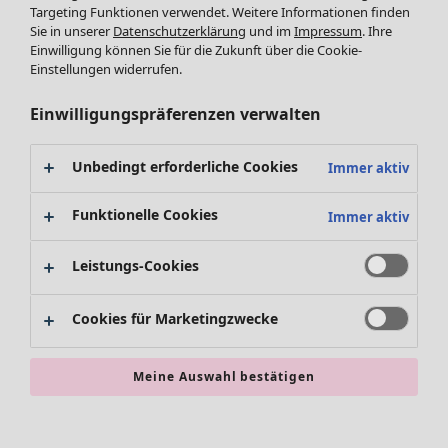
Leggings /Strumpfhosen
Targeting Funktionen verwendet. Weitere Informationen finden
Sie in unserer
Datenschutzerklärung
und im
Impressum
. Ihre
Accessoires
Einwilligung können Sie für die Zukunft über die Cookie-
Schuhe
Einstellungen widerrufen.
Bademode
SALE Zuhause
Basics
Alle anzeigen
Einwilligungspräferenzen verwalten
Dekoration
Textilien
Unbedingt erforderliche Cookies
Immer aktiv
Teppiche
Frottee
Funktionelle Cookies
Immer aktiv
Leistungs-Cookies
Cookies für Marketingzwecke
Meine Auswahl bestätigen
SALE Aktionen
Alles im Sale
Sale-Neuheiten