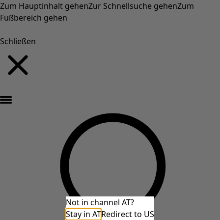
Zum Hauptinhalt gehen
Zur Schnellsuche gehen
Zum
Fußbereich gehen
Schließen
Neu eingetroffen: Gudruns farbenfrohe Herbstkollektion »
Not in channel AT?
Stay in AT
Redirect to US