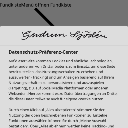
Fundkiste
Menü öffnen Fundkiste
Datenschutz-Präferenz-Center
Auf dieser Seite kommen Cookies und ähnliche Technologien,
SALE Mode
unter anderem von Drittanbietern, zum Einsatz, um diese Seite
Alle anzeigen
bereitzustellen, das Nutzungsverhalten zu erheben und
Kleider
auszuwerten (Tracking) und um Anzeigen basierend auf Ihrem
Tuniken
Nutzungsverhalten zu personalisieren und auszuspielen
(Targeting), z.B. auf Social Media Plattformen oder anderen
Blusen
Webseiten. Hierbei kommt es zu Datenübertragungen an Dritte,
Pullover & Shirts
die diese Daten teilweise auch für eigene Zwecke nutzen.
Strickjacken
Hosen
Durch einen Klick auf „Alles akzeptieren“ stimmen Sie der
Nutzung der oben beschriebenen Funktionen zu. Einzelne
Röcke
Funktionen auswählen können Sie durch „Meine Auswahl
Jacken & Mäntel
bestätigen“. Über „Alles ablehnen“ werden keine Tracking- und