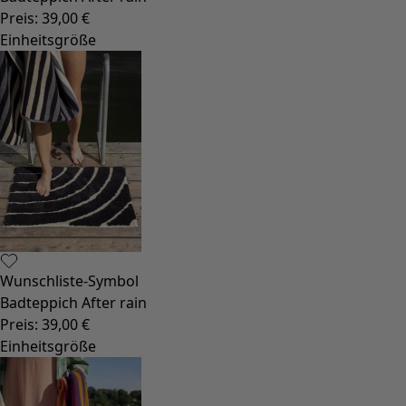
Styles-Mode
Leinenkleidung
Kleider im Hippie-Stil
Große Größen
Blumenkleidung
Hippie-Mode
Skandinavische Mode
Lagenlook
Gestreifte Kleidung
Karierte Kleidung
Kleidung mit Punkten
Bio-Kleidung
Schwedische Mode
Jerseykleider
Design im Boho-Stil
Modestücke für kühle Abende
Gemusterte Kleidung
Baumwollkleidung