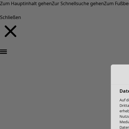
Zum Hauptinhalt gehen
Zur Schnellsuche gehen
Zum Fußbe
Schließen
Dat
Auf d
Dritt
erheb
Nutzu
Media
Daten