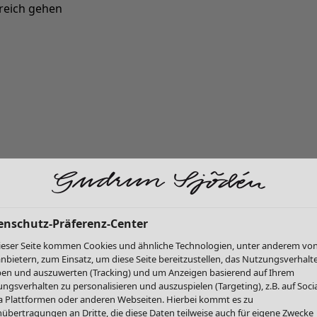
reich gehen
Neu eingetroffen: Gudruns farbenfrohe Herbstkollektion »
enschutz-Präferenz-Center
ieser Seite kommen Cookies und ähnliche Technologien, unter anderem vo
anbietern, zum Einsatz, um diese Seite bereitzustellen, das Nutzungsverhalt
en und auszuwerten (Tracking) und um Anzeigen basierend auf Ihrem
ngsverhalten zu personalisieren und auszuspielen (Targeting), z.B. auf Socia
 Plattformen oder anderen Webseiten. Hierbei kommt es zu
übertragungen an Dritte, die diese Daten teilweise auch für eigene Zwecke