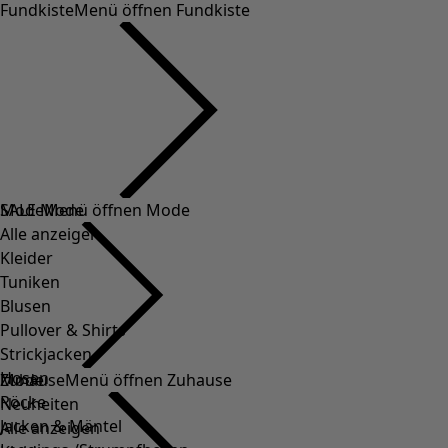
Fundkiste
Menü öffnen Fundkiste
SALE Mode
Mode
Menü öffnen Mode
Alle anzeigen
Kleider
Tuniken
Blusen
Pullover & Shirts
Strickjacken
Hosen
Mode
Zuhause
Menü öffnen Zuhause
Röcke
Neuheiten
Jacken & Mäntel
Alle anzeigen