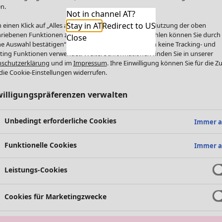
n.
Not in channel AT?
Stay in AT
Redirect to US
 einen Klick auf „Alles akzeptieren“ stimmen Sie der Nutzung der oben
riebenen Funktionen zu. Einzelne Funktionen auswählen können Sie durch
Close
e Auswahl bestätigen“. Über „Alles ablehnen“ werden keine Tracking- und
ting Funktionen verwendet. Weitere Informationen finden Sie in unserer
schutzerklärung
und im
Impressum
. Ihre Einwilligung können Sie für die Z
die Cookie-Einstellungen widerrufen.
willigungspräferenzen verwalten
Unbedingt erforderliche Cookies
Immer a
Funktionelle Cookies
Immer a
Leistungs-Cookies
Cookies für Marketingzwecke