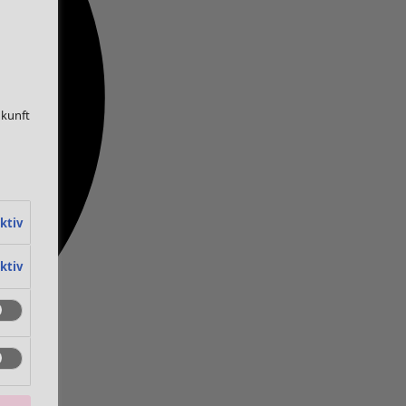
ukunft
ktiv
ktiv