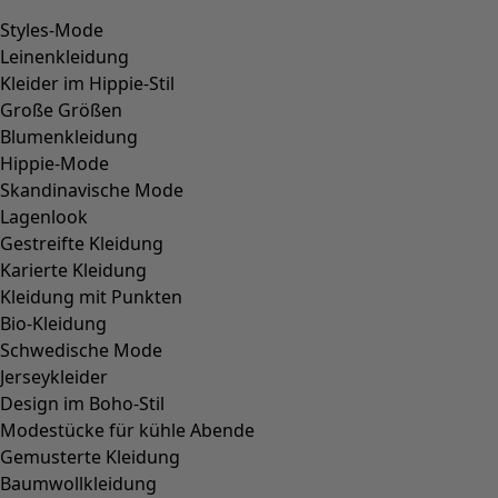
vervollständigen. Im Schlafzimmer runden dann
Kissen
und Bettbezüge die schwedische Einrichtung ab.
Stilvoll und bunt: ausgefallene Dekoration für Zuhause
Von den Menschen, der Natur und den Traditionen ihres
Landes inspiriert, kreiert die schwedische Designerin
Gudrun Sjödén neben ihrer Mode auch farbstarke
Heimtextilien
und skandinavische Deko-Elemente. Wie Sie
es von unserer Kleidung kennen, setzen wir auch hierbei
auf die Top-Qualität und eine nachhaltige Herkunft der
verwendeten Materialien. Entdecken Sie doch selbst die
schwedischen Dekorationselemente und farbstarke
Accessoires für sich und Ihr Zuhause.
Sichern Sie sich 10% Rabatt – direkt in Ihre Mailbox!
E-Mail-Adresse
*
Absenden & Vorteile sichern* »
* Durch "Absenden & Vorteile sichern" willigen Sie ein,
dass Gudrun Sjödén Sie mit auf Sie zugeschnittener