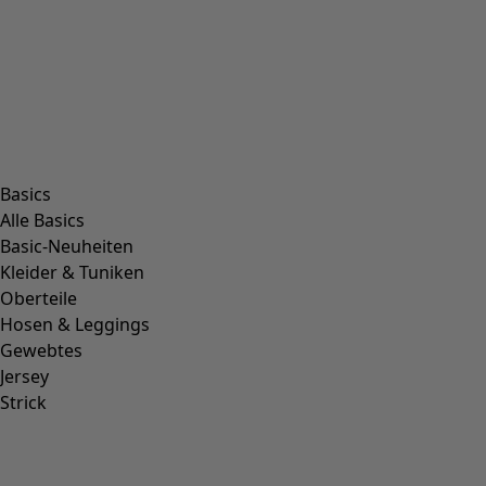
+
2
Wunschliste-Symbol
Weihnachtskugel
Final sale
:
3,00 €
Preis
:
7,00 €
One Size
1
/
1
Unsere skandinavische Deko & Wohnaccessoires für Ihr
farbstarkes Heim
Mit ihren prächtigen Mustern und leuchtenden Farben
lassen sich diese außergewöhnlichen Deko-Ideen aus
Schweden perfekt mit Ihrer Einrichtung kombinieren.