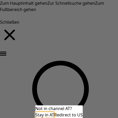
Zum Hauptinhalt gehen
Zur Schnellsuche gehen
Zum
Fußbereich gehen
Schließen
Neu eingetroffen: Gudruns farbenfrohe Herbstkollektion »
Not in channel AT?
Stay in AT
Redirect to US