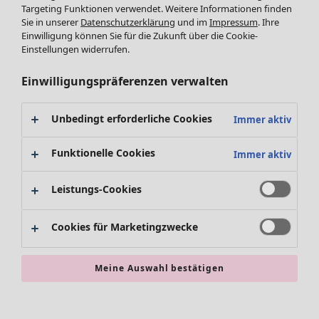
Leggings /Strumpfhosen
Kleider
Targeting Funktionen verwendet. Weitere Informationen finden
Sie in unserer
Datenschutzerklärung
und im
Impressum
. Ihre
Accessoires
Tuniken
Einwilligung können Sie für die Zukunft über die Cookie-
Schuhe
Pullover
Einstellungen widerrufen.
Bademode
SALE Zuhause
Tops & Shirts
Basics
Alle anzeigen
Strickpullover
Einwilligungspräferenzen verwalten
Dekoration
Zuhause
Angebote
Menü öffnen Angebote
Westen
Textilien
Neuheiten
Hosen
Unbedingt erforderliche Cookies
Immer aktiv
Teppiche
Alle anzeigen
Blusen
Frottee
Kissen
Strickjacken
Funktionelle Cookies
Immer aktiv
Gardinen
Jacken & Mäntel
Teppiche
Röcke
Leistungs-Cookies
Frottee
Geschenkgutschein
Geschirr
Cookies für Marketingzwecke
Tischdecken & -läufer
Kollektionen
Dekoration & Accessoires
Alle anzeigen
Bücher
Premierenpreise
Meine Auswahl bestätigen
SALE Aktionen
Stoffe
Bestpreise
Suchen
Alles im Sale
Lieblinge aus früheren Kollektionen
Kauf-2-Preise
Neuheiten
Sale-Neuheiten
Räume