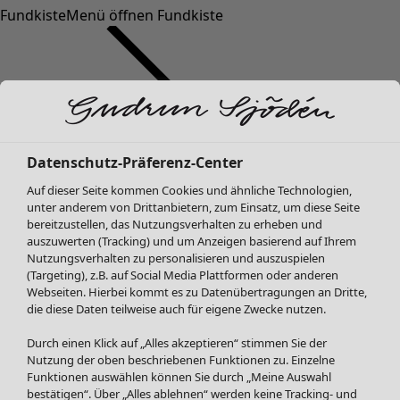
Fundkiste
Menü öffnen Fundkiste
Datenschutz-Präferenz-Center
Auf dieser Seite kommen Cookies und ähnliche Technologien,
SALE Mode
Mode
Menü öffnen Mode
unter anderem von Drittanbietern, zum Einsatz, um diese Seite
Alle anzeigen
bereitzustellen, das Nutzungsverhalten zu erheben und
Kleider
auszuwerten (Tracking) und um Anzeigen basierend auf Ihrem
Tuniken
Nutzungsverhalten zu personalisieren und auszuspielen
(Targeting), z.B. auf Social Media Plattformen oder anderen
Blusen
Webseiten. Hierbei kommt es zu Datenübertragungen an Dritte,
Pullover & Shirts
die diese Daten teilweise auch für eigene Zwecke nutzen.
Strickjacken
Hosen
Durch einen Klick auf „Alles akzeptieren“ stimmen Sie der
Mode
Zuhause
Menü öffnen Zuhause
Nutzung der oben beschriebenen Funktionen zu. Einzelne
Röcke
Neuheiten
Funktionen auswählen können Sie durch „Meine Auswahl
Jacken & Mäntel
Alle anzeigen
bestätigen“. Über „Alles ablehnen“ werden keine Tracking- und