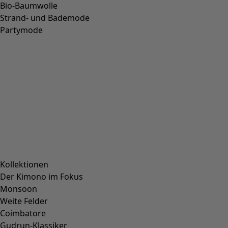
Werbung per Mail kontaktiert. Sie können Ihre
Einwilligung jederzeit mit Wirkung für die Zukunft
widerrufen. Die Abmeldung ist jederzeit möglich, z.B. über
einen Link am Ende eines jeden Newsletters. Alternativ
können Sie Ihren
Abmeldewunsch gerne auch jederzeit
an datenschutz@gudrunsjoeden.de per E-mail senden.
Datenschutz & Abmeldeinformationen
Unternehmen
Unternehmen
AGB
Impressum
Karriere
Presse
Kundenservice
Kundenservice
Kundenkonto
Kontakt
FAQ
Größenguide