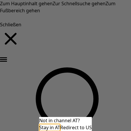
Zum Hauptinhalt gehen
Zur Schnellsuche gehen
Zum
Fußbereich gehen
Schließen
Neu eingetroffen: Gudruns farbenfrohe Herbstkollektion »
Not in channel AT?
Stay in AT
Redirect to US