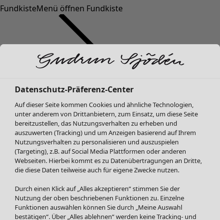
Fundkiste
Menü öffnen Fundkiste
Datenschutz-Präferenz-Center
Auf dieser Seite kommen Cookies und ähnliche Technologien,
SALE Mode
unter anderem von Drittanbietern, zum Einsatz, um diese Seite
Alle anzeigen
bereitzustellen, das Nutzungsverhalten zu erheben und
Kleider
auszuwerten (Tracking) und um Anzeigen basierend auf Ihrem
Tuniken
Nutzungsverhalten zu personalisieren und auszuspielen
(Targeting), z.B. auf Social Media Plattformen oder anderen
Blusen
Webseiten. Hierbei kommt es zu Datenübertragungen an Dritte,
Pullover & Shirts
die diese Daten teilweise auch für eigene Zwecke nutzen.
Strickjacken
Hosen
Durch einen Klick auf „Alles akzeptieren“ stimmen Sie der
Nutzung der oben beschriebenen Funktionen zu. Einzelne
Röcke
Funktionen auswählen können Sie durch „Meine Auswahl
Jacken & Mäntel
bestätigen“. Über „Alles ablehnen“ werden keine Tracking- und