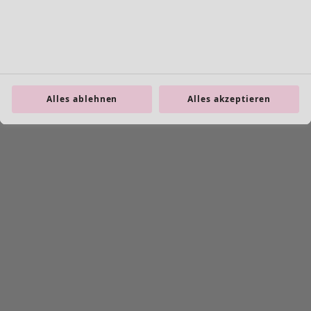
Leggings
Schmuck
Taschen
Schuhe
Alles ablehnen
Alles akzeptieren