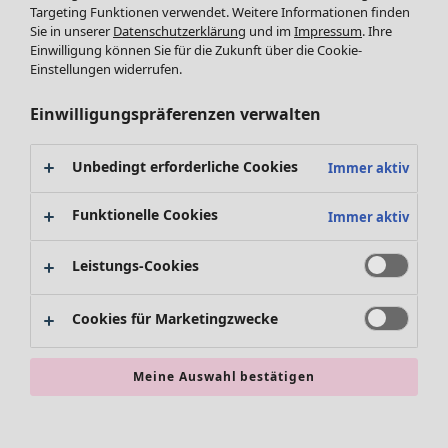
Leggings /Strumpfhosen
Targeting Funktionen verwendet. Weitere Informationen finden
Sie in unserer
Datenschutzerklärung
und im
Impressum
. Ihre
Accessoires
Einwilligung können Sie für die Zukunft über die Cookie-
Schuhe
Einstellungen widerrufen.
Bademode
SALE Zuhause
Basics
Alle anzeigen
Einwilligungspräferenzen verwalten
Dekoration
Textilien
Unbedingt erforderliche Cookies
Immer aktiv
Teppiche
Frottee
Funktionelle Cookies
Immer aktiv
Leistungs-Cookies
Cookies für Marketingzwecke
Meine Auswahl bestätigen
SALE Aktionen
Alles im Sale
Sale-Neuheiten