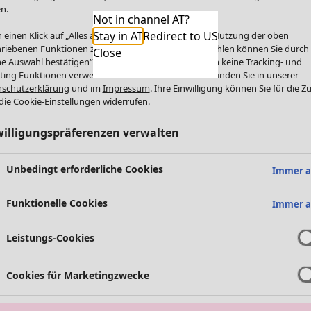
n.
Not in channel AT?
Stay in AT
Redirect to US
 einen Klick auf „Alles akzeptieren“ stimmen Sie der Nutzung der oben
riebenen Funktionen zu. Einzelne Funktionen auswählen können Sie durch
Close
e Auswahl bestätigen“. Über „Alles ablehnen“ werden keine Tracking- und
ting Funktionen verwendet. Weitere Informationen finden Sie in unserer
schutzerklärung
und im
Impressum
. Ihre Einwilligung können Sie für die Z
die Cookie-Einstellungen widerrufen.
willigungspräferenzen verwalten
Unbedingt erforderliche Cookies
Immer a
Funktionelle Cookies
Immer a
Leistungs-Cookies
Cookies für Marketingzwecke