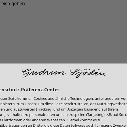
reich gehen
Neu eingetroffen: Gudruns farbenfrohe Herbstkollektion »
enschutz-Präferenz-Center
ieser Seite kommen Cookies und ähnliche Technologien, unter anderem vo
anbietern, zum Einsatz, um diese Seite bereitzustellen, das Nutzungsverhalt
en und auszuwerten (Tracking) und um Anzeigen basierend auf Ihrem
ngsverhalten zu personalisieren und auszuspielen (Targeting), z.B. auf Socia
 Plattformen oder anderen Webseiten. Hierbei kommt es zu
übertragungen an Dritte, die diese Daten teilweise auch für eigene Zwecke