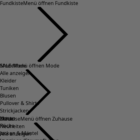
Fundkiste
Menü öffnen Fundkiste
SALE Mode
Mode
Menü öffnen Mode
Alle anzeigen
Kleider
Tuniken
Blusen
Pullover & Shirts
Strickjacken
Hosen
Mode
Zuhause
Menü öffnen Zuhause
Röcke
Neuheiten
Jacken & Mäntel
Alle anzeigen