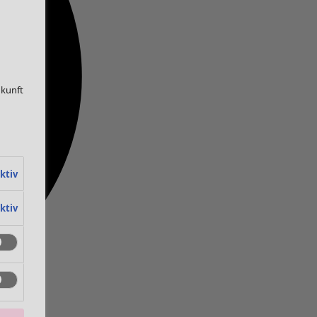
ukunft
ktiv
ktiv