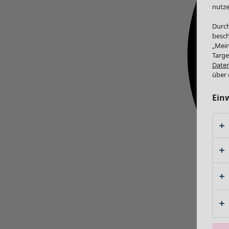
nutze
Durch
besch
„Mein
Targe
Daten
über 
Ein