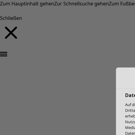
Zum Hauptinhalt gehen
Zur Schnellsuche gehen
Zum Fußbe
Schließen
Dat
Auf d
Dritt
erheb
Nutzu
Media
Daten