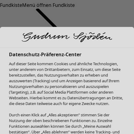
Fundkiste
Menü öffnen Fundkiste
Datenschutz-Präferenz-Center
Auf dieser Seite kommen Cookies und ähnliche Technologien,
SALE Mode
unter anderem von Drittanbietern, zum Einsatz, um diese Seite
Alle anzeigen
bereitzustellen, das Nutzungsverhalten zu erheben und
Kleider
auszuwerten (Tracking) und um Anzeigen basierend auf Ihrem
Tuniken
Nutzungsverhalten zu personalisieren und auszuspielen
(Targeting), z.B. auf Social Media Plattformen oder anderen
Blusen
Webseiten. Hierbei kommt es zu Datenübertragungen an Dritte,
Pullover & Shirts
die diese Daten teilweise auch für eigene Zwecke nutzen.
Strickjacken
Hosen
Durch einen Klick auf „Alles akzeptieren“ stimmen Sie der
Nutzung der oben beschriebenen Funktionen zu. Einzelne
Röcke
Funktionen auswählen können Sie durch „Meine Auswahl
Jacken & Mäntel
bestätigen“. Über „Alles ablehnen“ werden keine Tracking- und