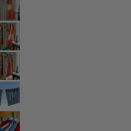
Basics
Alle Basics
Basic-Neuheiten
Kleider & Tuniken
Oberteile
Hosen & Leggings
Gewebtes
Jersey
Strick