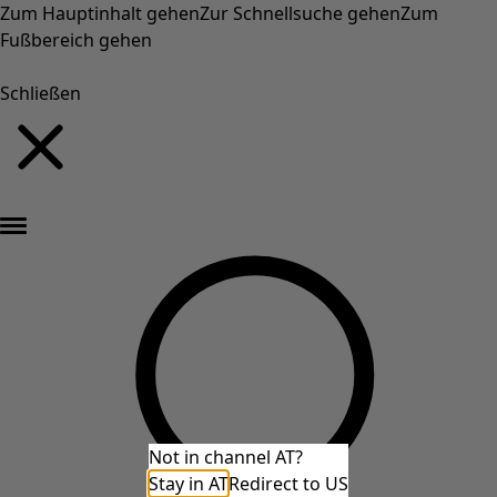
Zum Hauptinhalt gehen
Zur Schnellsuche gehen
Zum
Fußbereich gehen
Schließen
Neu eingetroffen: Gudruns farbenfrohe Herbstkollektion »
Not in channel AT?
Stay in AT
Redirect to US