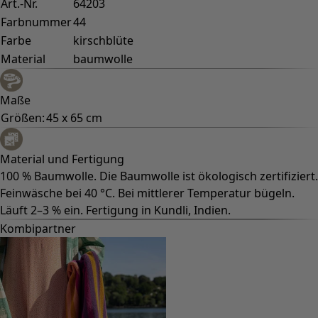
Baumwollkleidung
Bio-Baumwolle
Strand- und Bademode
Partymode
Kollektionen
Der Kimono im Fokus
Monsoon
Weite Felder
Coimbatore