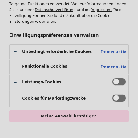
Leggings /Strumpfhosen
Targeting Funktionen verwendet. Weitere Informationen finden
Sie in unserer
Datenschutzerklärung
und im
Impressum
. Ihre
Accessoires
Einwilligung können Sie für die Zukunft über die Cookie-
Schuhe
Einstellungen widerrufen.
Bademode
SALE Zuhause
Basics
Alle anzeigen
Einwilligungspräferenzen verwalten
Dekoration
Textilien
Unbedingt erforderliche Cookies
Immer aktiv
Teppiche
Frottee
Funktionelle Cookies
Immer aktiv
Leistungs-Cookies
Cookies für Marketingzwecke
Meine Auswahl bestätigen
SALE Aktionen
Alles im Sale
Sale-Neuheiten