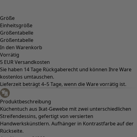
Styles-Mode
Leinenkleidung
Kleider im Hippie-Stil
Große Größen
Blumenkleidung
Hippie-Mode
Skandinavische Mode
Lagenlook
Gestreifte Kleidung
Karierte Kleidung
Kleidung mit Punkten
Bio-Kleidung
Schwedische Mode
Jerseykleider
Design im Boho-Stil
Modestücke für kühle Abende
Gemusterte Kleidung