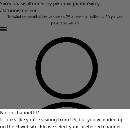
Siirry pääsisältöön
Siirry pikanavigointiin
Siirry
alatunnisteeseen
Toimitukset postikuluitta vähintään 75 euron tilauksille* – 30 päivää
palautusoikeus »
Not in channel FI?
It looks like you're visiting from US, but you've ended up
on the FI website. Please select your preferred channel.