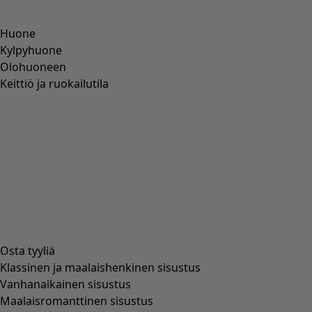
Kangasalushame ekopuuvillaa
Wish list icon
Alen finaali
:
24,00 €
Hinta
:
74,00 €
Väri
valkaisematon
03