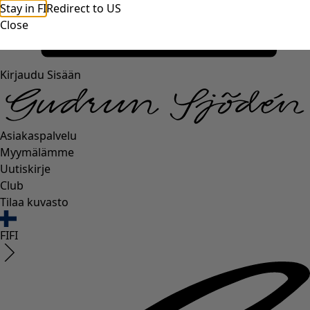
Stay in FI
Redirect to US
Close
Kirjaudu Sisään
Asiakaspalvelu
Myymälämme
Uutiskirje
Club
Tilaa kuvasto
FI
FI