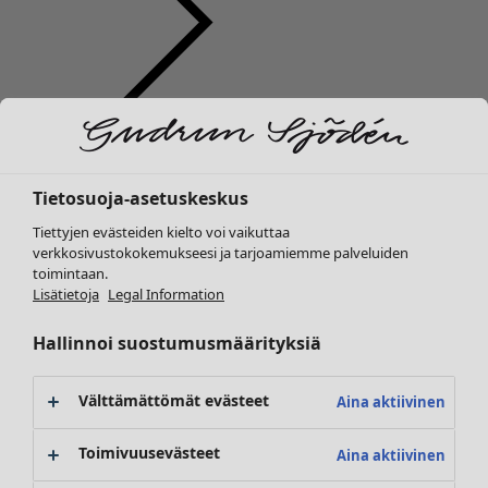
Vaatteet
Koti
Avaa valikko Koti
Uutuus
Kaikki vaatteet
Tietosuoja-asetuskeskus
Mekot
Tunikoita
Tiettyjen evästeiden kielto voi vaikuttaa
Topit ja puserot
verkkosivustokokemukseesi ja tarjoamiemme palveluiden
toimintaan.
Paitapuserot & paidat
Koti
Kampanjat
Avaa valikko Kampanjat
Lisätietoja
Legal Information
Neuletakit
Uutuus
Neulepuserot
Kaikki sisustustuotteet
Hallinnoi suostumusmäärityksiä
Liivit
Verhot
Takit & jakut
Tyynyt & Tyynynpäälliset
Välttämättömät evästeet
Aina aktiivinen
Housut
Matot
Hameet
Frotté
Toimivuusevästeet
Aina aktiivinen
Kengät
Kirjat