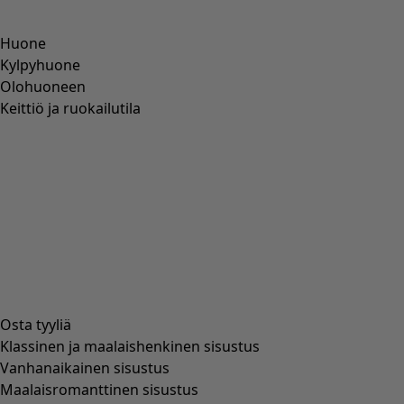
Wish list icon
Housut Taiyoko
Alen finaali
:
29,00 €
Hinta
:
79,00 €
S
M
L
XL
1
/
1
Sinisten naisten housujen mallistosta löytyy varmasti
jokaisen naisen tarpeisiin ja toiveisiin sopiva housumalli.
Täältä löydät ihania vaatteita aina raikkaasta
puuvillasta
pehmeään
pellavaan
ja ylelliseen
viskoosiin
. Meillä on
suoria housuja
, jotka saavat sinut tuntemaan olosi
ammattimaiseksi ja valmiiksi aloittamaan työpäivän.
Rennon arkityylin luomiseksi tarjoamme kaikkea rennoista