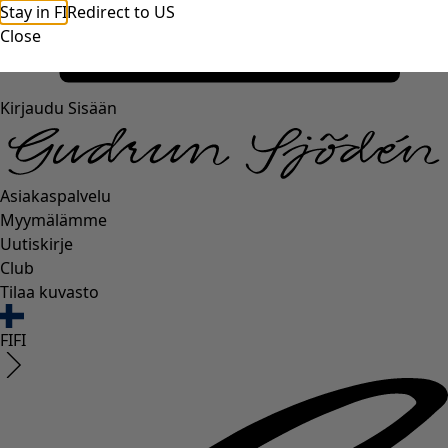
Stay in FI
Redirect to US
Close
Kirjaudu Sisään
Asiakaspalvelu
Myymälämme
Uutiskirje
Club
Tilaa kuvasto
FI
FI