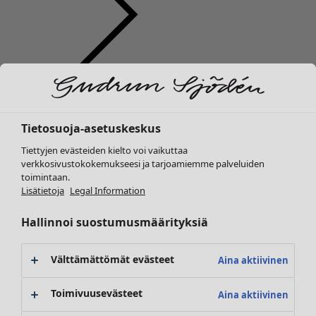
Vaatteet
Koti
Avaa valikko Koti
Uutuus
Kaikki vaatteet
Tietosuoja-asetuskeskus
Mekot
Tunikoita
Tiettyjen evästeiden kielto voi vaikuttaa
Topit ja puserot
verkkosivustokokemukseesi ja tarjoamiemme palveluiden
toimintaan.
Paitapuserot & paidat
Koti
Kampanjat
Avaa valikko Kampanjat
Lisätietoja
Legal Information
Neuletakit
Uutuus
Neulepuserot
Kaikki sisustustuotteet
Hallinnoi suostumusmäärityksiä
Liivit
Verhot
Takit & jakut
Tyynyt & Tyynynpäälliset
Välttämättömät evästeet
Aina aktiivinen
Housut
Matot
Hameet
Frotté
Toimivuusevästeet
Aina aktiivinen
Kengät
Kirjat