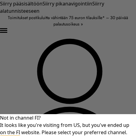
Siirry pääsisältöön
Siirry pikanavigointiin
Siirry
alatunnisteeseen
Toimitukset postikuluitta vähintään 75 euron tilauksille* – 30 päivää
palautusoikeus »
Not in channel FI?
It looks like you're visiting from US, but you've ended up
on the FI website. Please select your preferred channel.