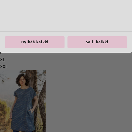
+
1
Wish list icon
Mekko Thistle
Hinta
:
109,00 €
S
Hylkää kaikki
Salli kaikki
M
L
XL
XXL