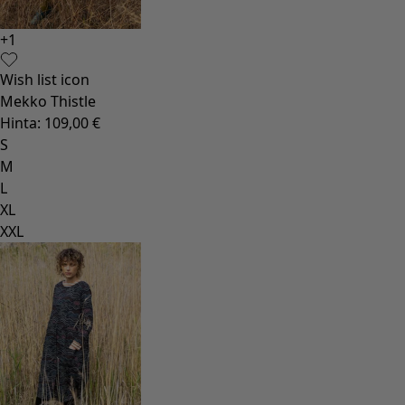
+
1
Wish list icon
Mekko Thistle
Hinta
:
109,00 €
S
M
L
XL
XXL