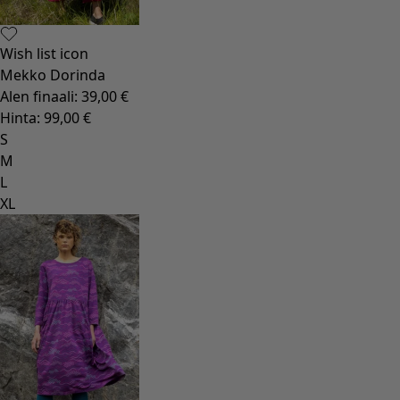
Wish list icon
Mekko Dorinda
Alen finaali
:
39,00 €
Hinta
:
99,00 €
S
M
L
XL