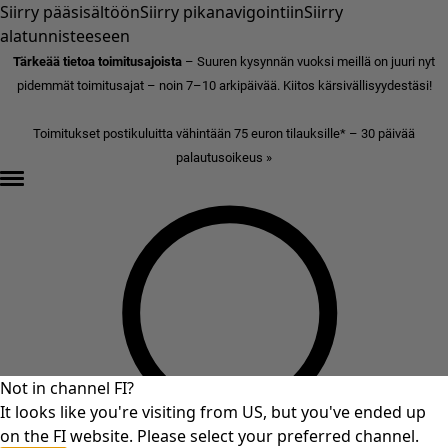
Siirry pääsisältöön
Siirry pikanavigointiin
Siirry
alatunnisteeseen
Tärkeää tietoa toimitusajoista
– Suuren kysynnän vuoksi meillä on juuri nyt
pidemmät toimitusajat – noin 7–10 arkipäivää. Kiitos kärsivällisyydestäsi!
Toimitukset postikuluitta vähintään 75 euron tilauksille* – 30 päivää
palautusoikeus »
Not in channel FI?
It looks like you're visiting from US, but you've ended up
on the FI website. Please select your preferred channel.