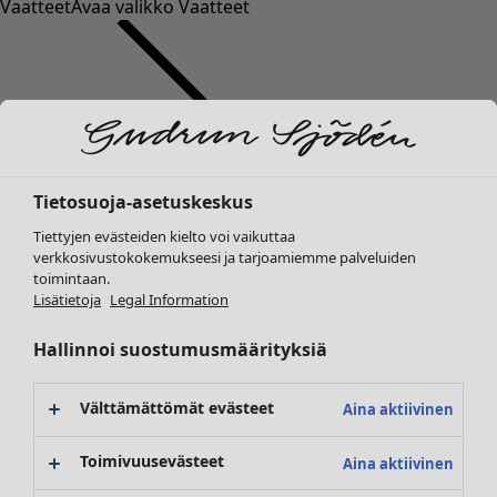
Vaatteet
Avaa valikko Vaatteet
Tietosuoja-asetuskeskus
Vaatteet
Koti
Avaa valikko Koti
Tiettyjen evästeiden kielto voi vaikuttaa
Uutuus
verkkosivustokokemukseesi ja tarjoamiemme palveluiden
Kaikki vaatteet
toimintaan.
Mekot
Lisätietoja
Legal Information
Tunikoita
Topit ja puserot
Hallinnoi suostumusmäärityksiä
Paitapuserot & paidat
Koti
Kampanjat
Avaa valikko Kampanjat
Neuletakit
Uutuus
Välttämättömät evästeet
Aina aktiivinen
Neulepuserot
Kaikki sisustustuotteet
Liivit
Verhot
Toimivuusevästeet
Aina aktiivinen
Takit & jakut
Tyynyt & Tyynynpäälliset