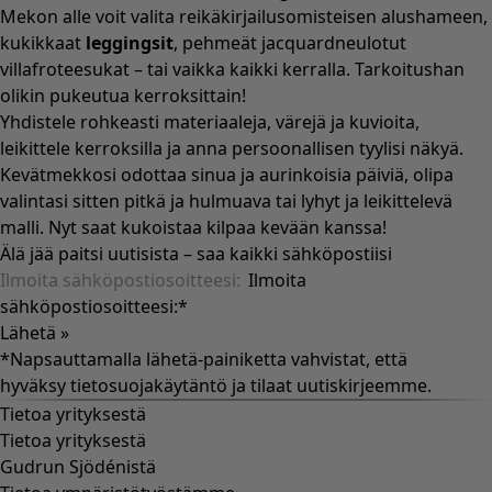
Mekon alle voit valita reikäkirjailusomisteisen alushameen,
kukikkaat
leggingsit
, pehmeät jacquardneulotut
villafroteesukat – tai vaikka kaikki kerralla. Tarkoitushan
olikin pukeutua kerroksittain!
Yhdistele rohkeasti materiaaleja, värejä ja kuvioita,
leikittele kerroksilla ja anna persoonallisen tyylisi näkyä.
Kevätmekkosi odottaa sinua ja aurinkoisia päiviä, olipa
valintasi sitten pitkä ja hulmuava tai lyhyt ja leikittelevä
malli. Nyt saat kukoistaa kilpaa kevään kanssa!
Älä jää paitsi uutisista – saa kaikki sähköpostiisi
Ilmoita
sähköpostiosoitteesi:
*
Lähetä »
*Napsauttamalla lähetä-painiketta vahvistat, että
hyväksy
tietosuojakäytäntö
ja tilaat uutiskirjeemme.
Tietoa yrityksestä
Tietoa yrityksestä
Gudrun Sjödénistä