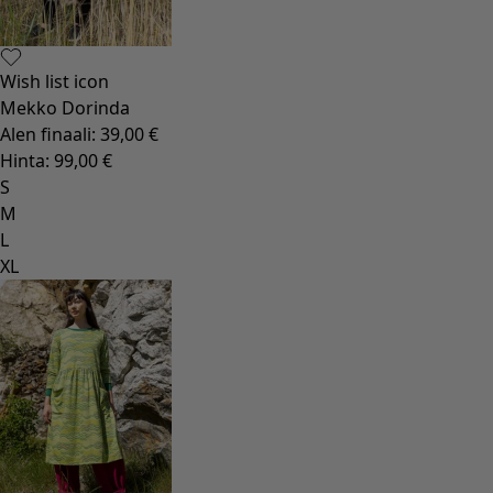
Wish list icon
Mekko Dorinda
Alen finaali
:
39,00 €
Hinta
:
99,00 €
S
M
L
XL