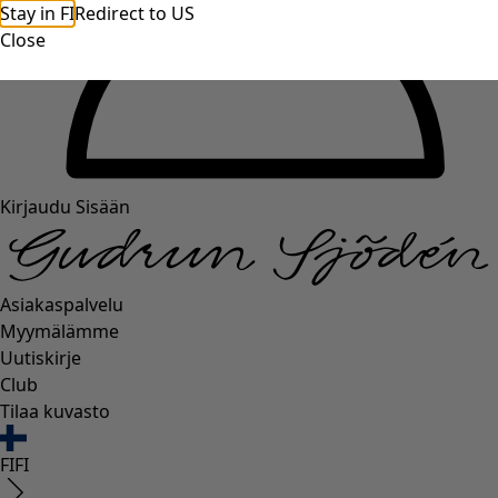
Stay in FI
Redirect to US
Close
Kirjaudu Sisään
Asiakaspalvelu
Myymälämme
Uutiskirje
Club
Tilaa kuvasto
FI
FI