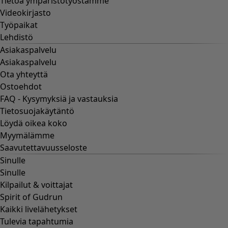
Tietoa ympäristötyöstämme
Videokirjasto
Työpaikat
Lehdistö
Asiakaspalvelu
Asiakaspalvelu
Ota yhteyttä
Ostoehdot
FAQ - Kysymyksiä ja vastauksia
Tietosuojakäytäntö
Löydä oikea koko
Myymälämme
Saavutettavuusseloste
Sinulle
Sinulle
Kilpailut & voittajat
Spirit of Gudrun
Kaikki livelähetykset
Tulevia tapahtumia