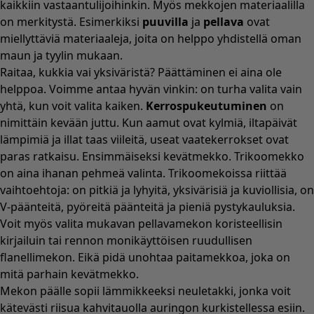
kaikkiin vastaantulijoihinkin. Myös mekkojen materiaalilla
on merkitystä. Esimerkiksi
puuvilla
ja
pellava
ovat
miellyttäviä materiaaleja, joita on helppo yhdistellä oman
maun ja tyylin mukaan.
Raitaa, kukkia vai yksiväristä? Päättäminen ei aina ole
helppoa. Voimme antaa hyvän vinkin: on turha valita vain
yhtä, kun voit valita kaiken.
Kerrospukeutuminen
on
nimittäin kevään juttu. Kun aamut ovat kylmiä, iltapäivät
lämpimiä ja illat taas viileitä, useat vaatekerrokset ovat
paras ratkaisu. Ensimmäiseksi kevätmekko. Trikoomekko
on aina ihanan pehmeä valinta. Trikoomekoissa riittää
vaihtoehtoja: on pitkiä ja lyhyitä, yksivärisiä ja kuviollisia, on
V-päänteitä, pyöreitä päänteitä ja pieniä pystykauluksia.
Voit myös valita mukavan pellavamekon koristeellisin
kirjailuin tai rennon monikäyttöisen ruudullisen
flanellimekon. Eikä pidä unohtaa paitamekkoa, joka on
mitä parhain kevätmekko.
Mekon päälle sopii lämmikkeeksi
neuletakki,
jonka voit
kätevästi riisua kahvitauolla auringon kurkistellessa esiin.