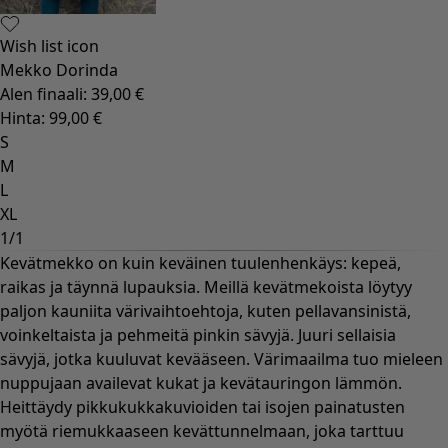
Wish list icon
Mekko Dorinda
Alen finaali
:
39,00 €
Hinta
:
99,00 €
S
M
L
XL
1
/
1
Kevätmekko on kuin keväinen tuulenhenkäys: kepeä,
raikas ja täynnä lupauksia. Meillä kevätmekoista löytyy
paljon kauniita värivaihtoehtoja, kuten pellavansinistä,
voinkeltaista ja pehmeitä pinkin sävyjä. Juuri sellaisia
sävyjä, jotka kuuluvat kevääseen. Värimaailma tuo mieleen
nuppujaan availevat kukat ja kevätauringon lämmön.
Heittäydy pikkukukkakuvioiden tai isojen painatusten
myötä riemukkaaseen kevättunnelmaan, joka tarttuu