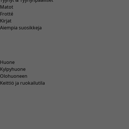
Tyynyt & Tyynynpäälliset
Matot
Frotté
Kirjat
Aiempia suosikkeja
Huone
Kylpyhuone
Olohuoneen
Keittiö ja ruokailutila