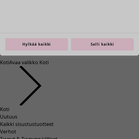
Hylkää kaikki
Salli kaikki
Koti
Avaa valikko Koti
Koti
Uutuus
Kaikki sisustustuotteet
Verhot