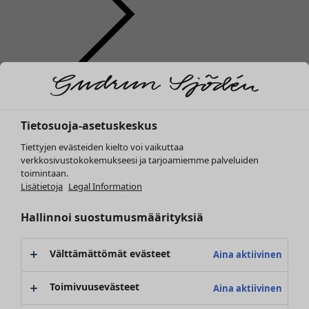
Vaatteet
Uutuus
Kaikki vaatteet
Tietosuoja-asetuskeskus
Mekot
Tunikoita
Tiettyjen evästeiden kielto voi vaikuttaa
Topit ja puserot
verkkosivustokokemukseesi ja tarjoamiemme palveluiden
toimintaan.
Paitapuserot & paidat
Lisätietoja
Legal Information
Neuletakit
Neulepuserot
Hallinnoi suostumusmäärityksiä
Liivit
Takit & jakut
Välttämättömät evästeet
Aina aktiivinen
Housut
Hameet
Toimivuusevästeet
Aina aktiivinen
Kengät