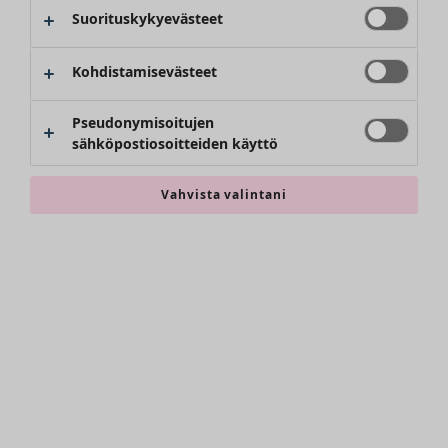
Kimonot
Suorituskykyevästeet
Kohdistamisevästeet
Pseudonymisoitujen
sähköpostiosoitteiden käyttö
Vahvista valintani
Asusteet
Kaikki asusteet