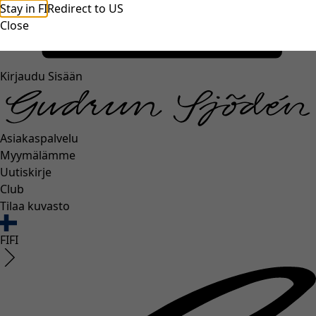
Stay in FI
Redirect to US
unexpectederror.buttontext
Close
Kirjaudu Sisään
Asiakaspalvelu
Myymälämme
Uutiskirje
Club
Tilaa kuvasto
FI
FI