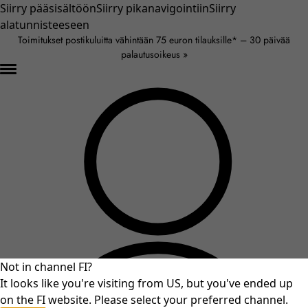
Siirry pääsisältöön
Siirry pikanavigointiin
Siirry
alatunnisteeseen
Toimitukset postikuluitta vähintään 75 euron tilauksille* – 30 päivää
palautusoikeus »
Not in channel FI?
It looks like you're visiting from US, but you've ended up
on the FI website. Please select your preferred channel.
An unexpected error occurred.