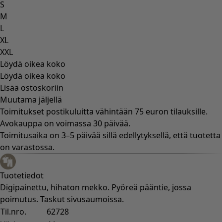
Huone
Kylpyhuone
Olohuoneen
Keittiö ja ruokailutila
Osta tyyliä
Klassinen ja maalaishenkinen sisustus
Vanhanaikainen sisustus
Maalaisromanttinen sisustus