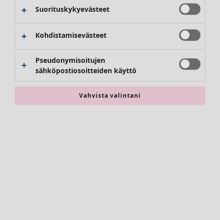
Housut
Suorituskykyevästeet
Hameet
Kengät
Kohdistamisevästeet
Kimonot
Pseudonymisoitujen
sähköpostiosoitteiden käyttö
Vahvista valintani