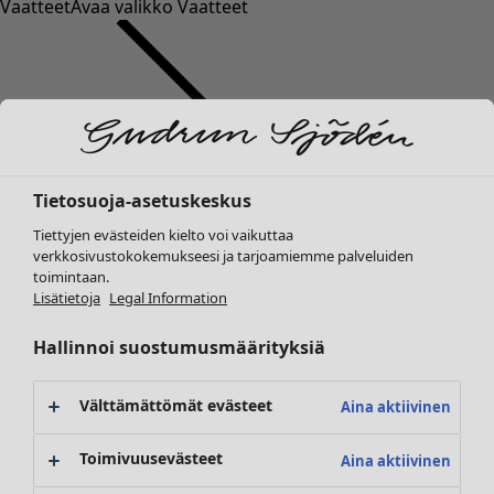
Vaatteet
Avaa valikko Vaatteet
Tietosuoja-asetuskeskus
Vaatteet
Tiettyjen evästeiden kielto voi vaikuttaa
Uutuus
verkkosivustokokemukseesi ja tarjoamiemme palveluiden
Kaikki vaatteet
toimintaan.
Mekot
Lisätietoja
Legal Information
Tunikoita
Topit ja puserot
Hallinnoi suostumusmäärityksiä
Paitapuserot & paidat
Neuletakit
Välttämättömät evästeet
Aina aktiivinen
Neulepuserot
Liivit
Toimivuusevästeet
Aina aktiivinen
Takit & jakut