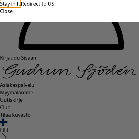
Stay in FI
Redirect to US
Close
Kirjaudu Sisään
Asiakaspalvelu
Myymälämme
Uutiskirje
Club
Tilaa kuvasto
FI
FI