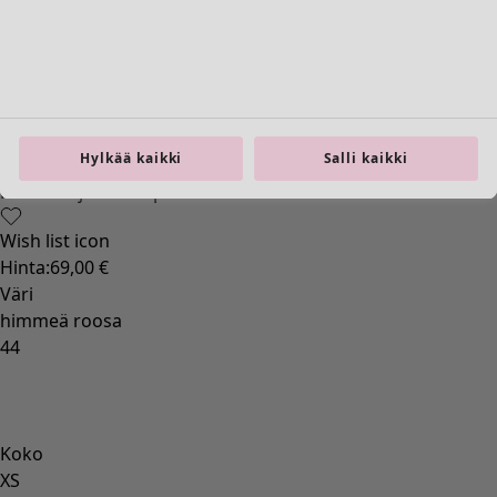
Koti
Avaa valikko Koti
Hylkää kaikki
Salli kaikki
Koti
Uutuus
Kaikki sisustustuotteet
Verhot
Tyynyt & Tyynynpäälliset
Matot
Frotté
Kirjat
Aiempia suosikkeja