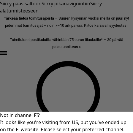
Siirry pääsisältöön
Siirry pikanavigointiin
Siirry
alatunnisteeseen
Tärkeää tietoa toimitusajoista
– Suuren kysynnän vuoksi meillä on juuri nyt
pidemmät toimitusajat – noin 7–10 arkipäivää. Kiitos kärsivällisyydestäsi!
Toimitukset postikuluitta vähintään 75 euron tilauksille* – 30 päivää
palautusoikeus »
Not in channel FI?
It looks like you're visiting from US, but you've ended up
on the FI website. Please select your preferred channel.