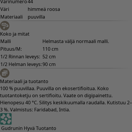
Hauska sisustus
Värikäs sisustus
Luonnollinen sisustus
Boheemi sisustus
Skandinaavinen sisustus
Kodikas sisustus