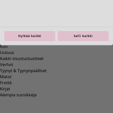
00014
(
55
)
36
(
83
)
37
(
83
)
38
(
83
)
39
(
83
)
40
(
83
)
41
(
83
)
Hylkää kaikki
Salli kaikki
42
(
83
)
Materiaali
Materiaali
PUUVILLA
(
1295
)
ELASTAANI
(
288
)
VILLA
(
271
)
POLYAMIDI
(
267
)
PELLAVA
(
208
)
MODAALI
(
131
)