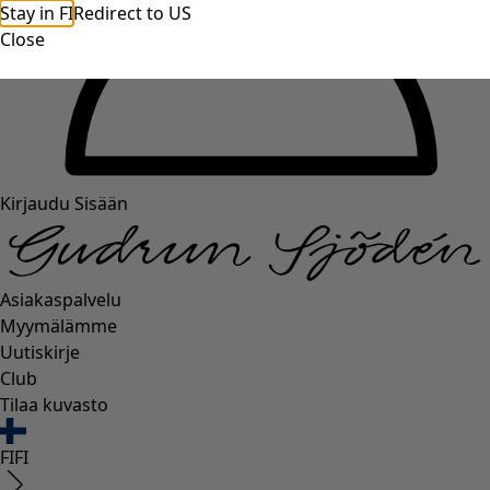
Stay in FI
Redirect to US
Close
Kirjaudu Sisään
Asiakaspalvelu
Myymälämme
Uutiskirje
Club
Tilaa kuvasto
FI
FI