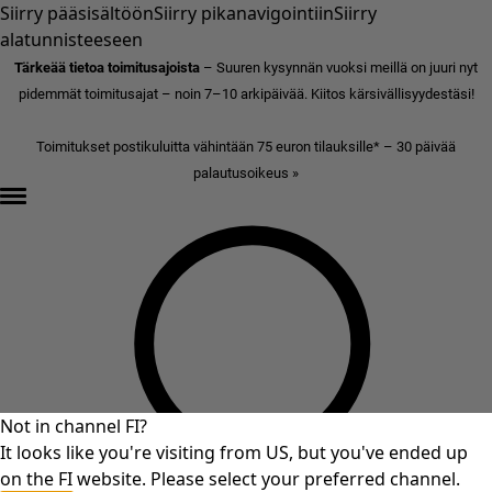
Siirry pääsisältöön
Siirry pikanavigointiin
Siirry
alatunnisteeseen
Tärkeää tietoa toimitusajoista
– Suuren kysynnän vuoksi meillä on juuri nyt
pidemmät toimitusajat – noin 7–10 arkipäivää. Kiitos kärsivällisyydestäsi!
Toimitukset postikuluitta vähintään 75 euron tilauksille* – 30 päivää
palautusoikeus »
Not in channel FI?
It looks like you're visiting from US, but you've ended up
on the FI website. Please select your preferred channel.