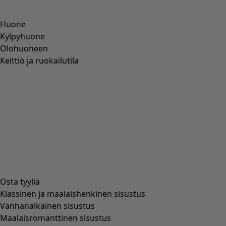
LYOCELL
(
116
)
ALPAKKA
(
107
)
NAHKA
(
57
)
VISKOOSI
(
53
)
POLYESTERI
(
51
)
SILKKI
(
30
)
PAPERI
(
8
)
KERAMIIKKA
(
4
)
HAMPPUA
(
3
)
RAMI
(
3
)
JUUTTI
(
2
)
Malli
Malli
Normaali malli
(
976
)
Väljä malli
(
238
)
Vartalonmyötäinen malli
(
154
)
Lantiolta väljästi istuva normaali malli
(
94
)