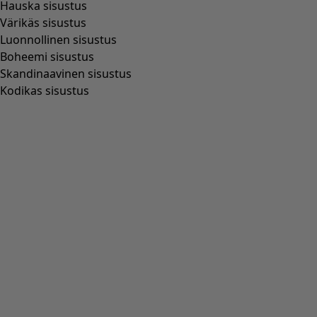
Normaali/väljä malli
(
67
)
Helmasta väljä normaali malli
(
65
)
Helmasta normaali vartalonmyötäinen malli
(
35
)
Erittäin väljä malli
(
24
)
(
18
)
Leveä
(
5
)
Lantiolta normaalisti istuva vartalonmyötäinen malli
(
4
)
Lantiolta väljästi istuva vartalonmyötäinen malli
(
3
)
Näytä kaikki
Tyhjennä
Lajittele hinnan mukaan
:
sort.bypriceasc
sort.bypricedesc
1963 tuotteet