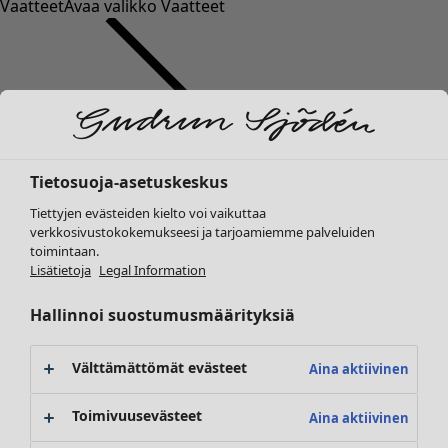
Vaatteet
Avaa valikko Vaatteet
Tietosuoja-asetuskeskus
Vaatteet
Koti
Avaa valikko Koti
Tiettyjen evästeiden kielto voi vaikuttaa
Uutuus
verkkosivustokokemukseesi ja tarjoamiemme palveluiden
Kaikki vaatteet
toimintaan.
Mekot
Lisätietoja
Legal Information
Tunikoita
Topit ja puserot
Hallinnoi suostumusmäärityksiä
Paitapuserot & paidat
Koti
Kampanjat
Avaa valikko Kampanjat
Neuletakit
Uutuus
Välttämättömät evästeet
Aina aktiivinen
Neulepuserot
Kaikki sisustustuotteet
Liivit
Verhot
Toimivuusevästeet
Aina aktiivinen
Takit & jakut
Tyynyt & Tyynynpäälliset