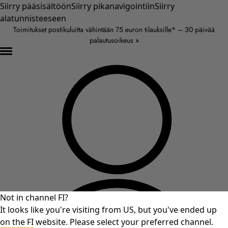
Siirry pääsisältöön
Siirry pikanavigointiin
Siirry
alatunnisteeseen
Toimitukset postikuluitta vähintään 75 euron tilauksille* – 30 päivää
palautusoikeus »
Not in channel FI?
It looks like you're visiting from US, but you've ended up
on the FI website. Please select your preferred channel.