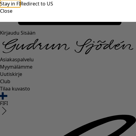
Stay in FI
Redirect to US
Close
Kirjaudu Sisään
Asiakaspalvelu
Myymälämme
Uutiskirje
Club
Tilaa kuvasto
FI
FI