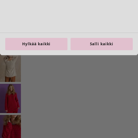
Siirry 4
Siirry 5
Lisää värejä
Hylkää kaikki
Salli kaikki