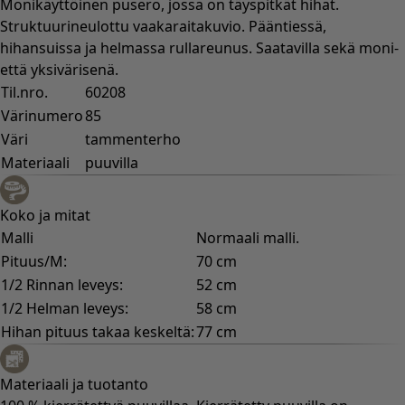
Monikäyttöinen pusero, jossa on täyspitkät hihat.
Struktuurineulottu vaakaraitakuvio. Pääntiessä,
hihansuissa ja helmassa rullareunus. Saatavilla sekä moni-
että yksivärisenä.
Til.nro.
60208
Värinumero
85
Väri
tammenterho
Materiaali
puuvilla
Koko ja mitat
Malli
Normaali malli.
Pituus/M:
70 cm
1/2 Rinnan leveys:
52 cm
1/2 Helman leveys:
58 cm
Hihan pituus takaa keskeltä:
77 cm
Materiaali ja tuotanto