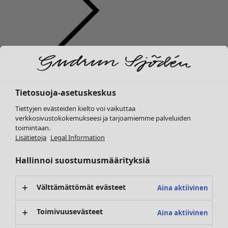
Vaatteet
Koti
Avaa valikko Koti
Uutuus
Kaikki vaatteet
Tietosuoja-asetuskeskus
Mekot
Tunikoita
Tiettyjen evästeiden kielto voi vaikuttaa
Topit ja puserot
verkkosivustokokemukseesi ja tarjoamiemme palveluiden
toimintaan.
Paitapuserot & paidat
Koti
Kampanjat
Avaa valikko Kampanjat
Lisätietoja
Legal Information
Neuletakit
Uutuus
Neulepuserot
Kaikki sisustustuotteet
Hallinnoi suostumusmäärityksiä
Liivit
Verhot
Takit & jakut
Tyynyt & Tyynynpäälliset
Välttämättömät evästeet
Aina aktiivinen
Housut
Matot
Hameet
Frotté
Toimivuusevästeet
Aina aktiivinen
Kengät
Kirjat