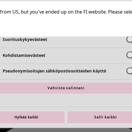
Välttämättömät evästeet
Aina aktiiv
ng from US, but you've ended up on the FI website. Please se
Toimivuusevästeet
Aina aktiiv
Suorituskykyevästeet
Kohdistamisevästeet
Pseudonymisoitujen sähköpostiosoitteiden käyttö
Vahvista valintani
Hylkää kaikki
Salli kaikki