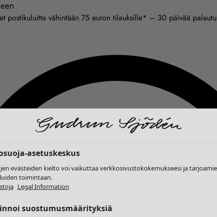
seen
et postikuluitta vähintään 75 euron tilauksille* – 30 päivää palaut
tosuoja-asetuskeskus
yjen evästeiden kielto voi vaikuttaa verkkosivustokokemukseesi ja tarjoam
luiden toimintaan.
etoja
Legal Information
linnoi suostumusmäärityksiä