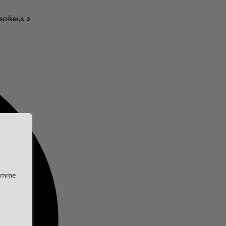
usoikeus »
iemme