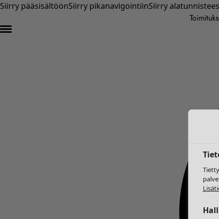
Siirry pääsisältöön
Siirry pikanavigointiin
Siirry alatunnistee
Toimituks
Tie
Tiett
palve
Lisäti
Hal