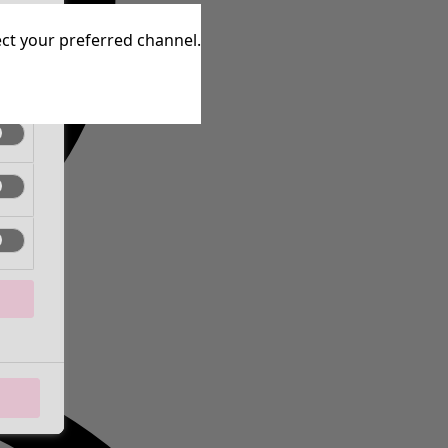
inen
lect your preferred channel.
inen