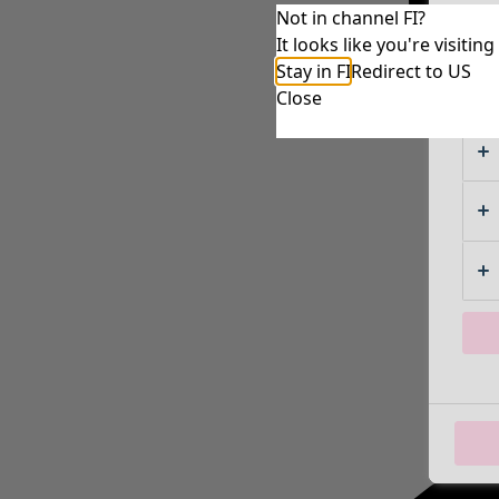
Not in channel FI?
It looks like you're visiti
Stay in FI
Redirect to US
Close