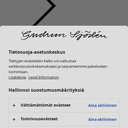
Vaatteet
Koti
Avaa valikko Koti
Uutuus
Kaikki vaatteet
Tietosuoja-asetuskeskus
Mekot
Tunikoita
Tiettyjen evästeiden kielto voi vaikuttaa
Topit ja puserot
verkkosivustokokemukseesi ja tarjoamiemme palveluiden
toimintaan.
Paitapuserot & paidat
Koti
Kampanjat
Avaa valikko Kampanjat
Lisätietoja
Legal Information
Neuletakit
Uutuus
Neulepuserot
Kaikki sisustustuotteet
Hallinnoi suostumusmäärityksiä
Liivit
Verhot
Takit & jakut
Tyynyt & Tyynynpäälliset
Välttämättömät evästeet
Aina aktiivinen
Housut
Matot
Hameet
Frotté
Toimivuusevästeet
Aina aktiivinen
Kengät
Kirjat