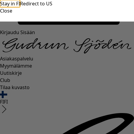
Stay in FI
Redirect to US
Close
Kirjaudu Sisään
Asiakaspalvelu
Myymälämme
Uutiskirje
Club
Tilaa kuvasto
FI
FI