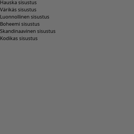
Trikoopusero ”Bianca” lyosellia/elastaania
Wish list icon
Hinta
:
59,00 €
Väri
syklaami
36