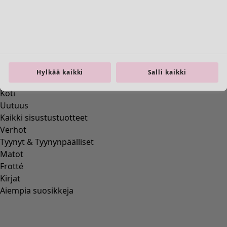
Siirry 4
Siirry 5
Lisää värejä
Hylkää kaikki
Salli kaikki