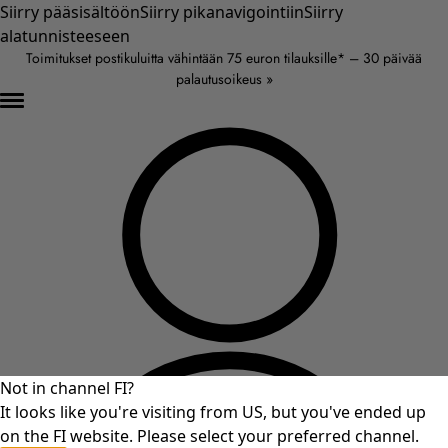
Siirry pääsisältöön
Siirry pikanavigointiin
Siirry
alatunnisteeseen
Toimitukset postikuluitta vähintään 75 euron tilauksille* – 30 päivää
palautusoikeus »
Not in channel FI?
It looks like you're visiting from US, but you've ended up
on the FI website. Please select your preferred channel.