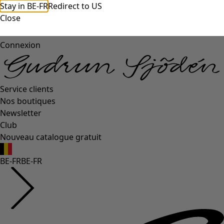
Stay in BE-FR
Redirect to US
Close
Connexion
Service clients
Nos boutiques
Newsletter
Club
Nouveau catalogue gratuit
BE-FR
BE-FR