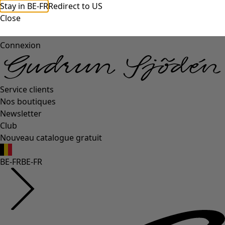
Stay in BE-FR
Redirect to US
Close
Connexion
Service clients
Nos boutiques
Newsletter
Club
Nouveau catalogue gratuit
BE-FR
BE-FR