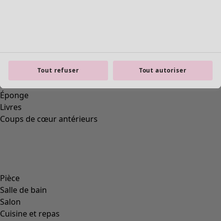
Mobilier
Nouveautés
Voir toute la décoration
Rideaux
Tout refuser
Tout autoriser
Coussins & Housse de coussin
Tapis
Éponge
Livres
Coups de cœur antérieurs
Pièce
Salle de bain
Salon
Cuisine et repas