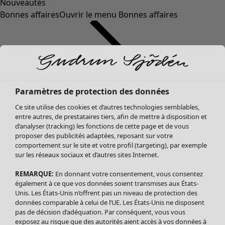
Nouveautés
Bonnes affaires
Ouvrir le menu Bonnes affaires
Paramètres de protection des données
Ce site utilise des cookies et d’autres technologies semblables,
entre autres, de prestataires tiers, afin de mettre à disposition et
d’analyser (tracking) les fonctions de cette page et de vous
proposer des publicités adaptées, reposant sur votre
Soldes Vêtements
Vêtements
Ouvrir le menu Vêtements
comportement sur le site et votre profil (targeting), par exemple
sur les réseaux sociaux et d’autres sites Internet.
Tous les vêtements
Robes
REMARQUE:
En donnant votre consentement, vous consentez
Tuniques
également à ce que vos données soient transmises aux États-
Blouses
Unis. Les États-Unis n’offrent pas un niveau de protection des
données comparable à celui de l’UE. Les États-Unis ne disposent
Tops
pas de décision d’adéquation. Par conséquent, vous vous
Gilets
exposez au risque que des autorités aient accès à vos données à