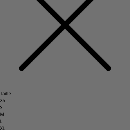
Taille
XS
S
M
L
XL