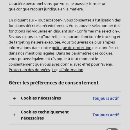
Pantalon
caractère personnel sans que vous ne puissiez former un
quelconque recours juridique en la matière.
Jupes
Manteaux & vestes
Vêtements
Maison
Ouvrir le menu Maison
En cliquant sur «Tout accepter», vous consentez à l’utilisation des
Leggings et collants
Nouveautés
fonctions décrites précédemment. Vous pouvez sélectionner des
Accessoires
fonctions individuelles en cliquant sur «Confirmer ma sélection».
Tous les vêtements
Si vous cliquez sur «Tout refuser», aucune fonction de tracking et
Chaussures
Robes
de targeting ne sera exécutée. Vous trouverez de plus amples
Vêtements de bain
Soldes Mobilier
Tuniques
informations dans notre
politique de protection
des données et
Basics
Bonnes affaires déco
dans nos
mentions légales
. Dans les paramètres des cookies,
Pulls
Décoration
vous pouvez également révoquer à tout moment le
Tops
consentement que vous avez donné, avec effet pour l’avenir.
Textiles
Pulls en tricot
Protection des données
Legal Information
Tapis
Gilets sans manches
Maison
Offres
Ouvrir le menu Offres
Éponge
Pantalons
Gérer les préférences de consentement
Nouveautés
Chemises et blouses
Voir toute la décoration
Gilets
Coussins
Cookies nécessaires
Toujours actif
Manteaux & vestes
Rideaux
Jupes
Tapis
Cookies techniquement
Toujours actif
Éponge
nécessaires
Céramique et verre