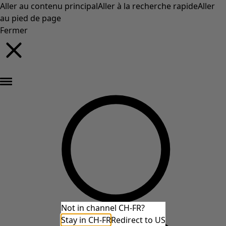
Aller au contenu principal
Aller à la recherche rapide
Aller
au pied de page
Fermer
Nouveautés : la collection d'automne haute en couleur de Gudrun »
Not in channel CH-FR?
Stay in CH-FR
Redirect to US