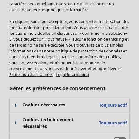
Pantalon
caractère personnel sans que vous ne puissiez former un
quelconque recours juridique en la matière.
Jupes
Manteaux & vestes
En cliquant sur «Tout accepter», vous consentez à l’utilisation des
Leggings et collants
fonctions décrites précédemment. Vous pouvez sélectionner des
Accessoires
fonctions individuelles en cliquant sur «Confirmer ma sélection».
Si vous cliquez sur «Tout refuser», aucune fonction de tracking et
Chaussures
de targeting ne sera exécutée. Vous trouverez de plus amples
Vêtements de bain
Soldes Mobilier
informations dans notre
politique de protection
des données et
Basics
Bonnes affaires déco
dans nos
mentions légales
. Dans les paramètres des cookies,
Décoration
vous pouvez également révoquer à tout moment le
consentement que vous avez donné, avec effet pour l’avenir.
Textiles
Protection des données
Legal Information
Tapis
Éponge
Gérer les préférences de consentement
Cookies nécessaires
Toujours actif
Cookies techniquement
Toujours actif
nécessaires