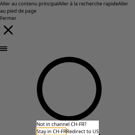
Aller au contenu principal
Aller à la recherche rapide
Aller
au pied de page
Fermer
Nouveautés : la collection d'automne haute en couleur de Gudrun »
Not in channel CH-FR?
Stay in CH-FR
Redirect to US