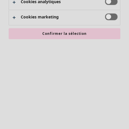
Cookies analytiques
Promos SOLDES
Les promos de Gudrun Sjödén
Cookies marketing
Nouvel arrivage
Bonnes affaires en soldes - jusqu'à -70
Confirmer la sélection