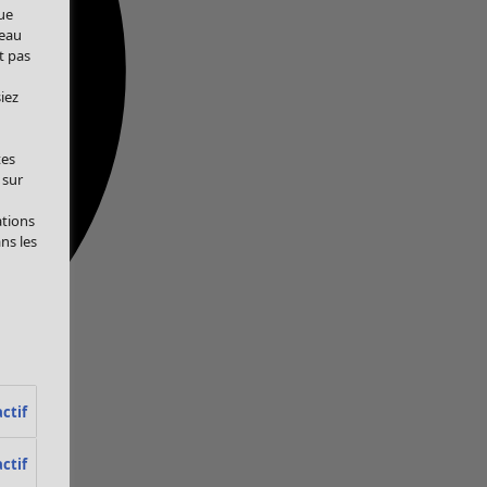
ue
veau
t pas
iez
tes
 sur
ations
ans les
ctif
ctif