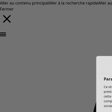
Aller au contenu principal
Aller à la recherche rapide
Aller a
Fermer
Par
Ce si
prest
cette
compo
sociau