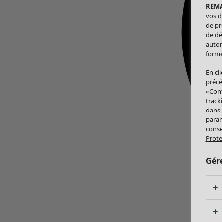
REM
vos d
de pr
de dé
autor
forme
En cl
précé
«Conf
track
dans
param
conse
Prote
Gér