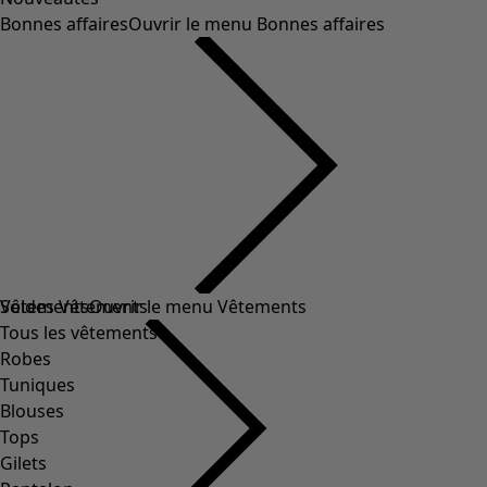
Bonnes affaires
Ouvrir le menu Bonnes affaires
Soldes Vêtements
Vêtements
Ouvrir le menu Vêtements
Tous les vêtements
Robes
Tuniques
Blouses
Tops
Gilets