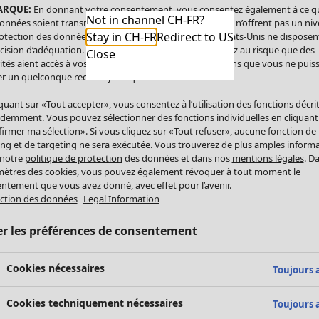
ARQUE:
En donnant votre consentement, vous consentez également à ce q
Not in channel CH-FR?
onnées soient transmises aux États-Unis. Les États-Unis n’offrent pas un ni
Stay in CH-FR
Redirect to US
otection des données comparable à celui de l’UE. Les États-Unis ne disposen
cision d’adéquation. Par conséquent, vous vous exposez au risque que des
Close
ités aient accès à vos données à caractère personnel sans que vous ne puiss
r un quelconque recours juridique en la matière.
iquant sur «Tout accepter», vous consentez à l’utilisation des fonctions décri
demment. Vous pouvez sélectionner des fonctions individuelles en cliquant
irmer ma sélection». Si vous cliquez sur «Tout refuser», aucune fonction de
ing et de targeting ne sera exécutée. Vous trouverez de plus amples inform
 notre
politique de protection
des données et dans nos
mentions légales
. D
ètres des cookies, vous pouvez également révoquer à tout moment le
ntement que vous avez donné, avec effet pour l’avenir.
ction des données
Legal Information
er les préférences de consentement
Cookies nécessaires
Toujours a
Cookies techniquement nécessaires
Toujours a