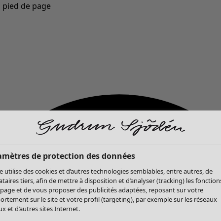
u pied de page
Nouveautés : la collection d'automne haute en couleur de Gudrun »
amètres de protection des données
te utilise des cookies et d’autres technologies semblables, entre autres, de
ataires tiers, afin de mettre à disposition et d’analyser (tracking) les fonction
 page et de vous proposer des publicités adaptées, reposant sur votre
rtement sur le site et votre profil (targeting), par exemple sur les réseaux
x et d’autres sites Internet.