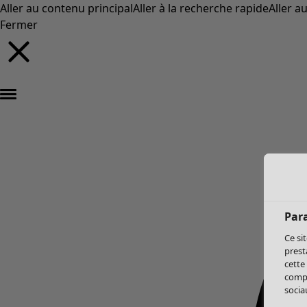
Aller au contenu principal
Aller à la recherche rapide
Aller a
Fermer
Par
Ce si
prest
cette
compo
sociau