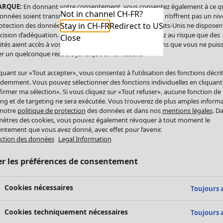
ARQUE:
En donnant votre consentement, vous consentez également à ce q
Not in channel CH-FR?
onnées soient transmises aux États-Unis. Les États-Unis n’offrent pas un ni
Stay in CH-FR
Redirect to US
otection des données comparable à celui de l’UE. Les États-Unis ne disposen
cision d’adéquation. Par conséquent, vous vous exposez au risque que des
Close
ités aient accès à vos données à caractère personnel sans que vous ne puiss
r un quelconque recours juridique en la matière.
iquant sur «Tout accepter», vous consentez à l’utilisation des fonctions décri
demment. Vous pouvez sélectionner des fonctions individuelles en cliquant
irmer ma sélection». Si vous cliquez sur «Tout refuser», aucune fonction de
ing et de targeting ne sera exécutée. Vous trouverez de plus amples inform
 notre
politique de protection
des données et dans nos
mentions légales
. D
ètres des cookies, vous pouvez également révoquer à tout moment le
ntement que vous avez donné, avec effet pour l’avenir.
ction des données
Legal Information
er les préférences de consentement
Cookies nécessaires
Toujours a
Cookies techniquement nécessaires
Toujours a