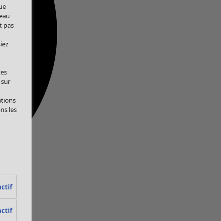
ue
veau
t pas
iez
tes
 sur
ations
ans les
ctif
ctif