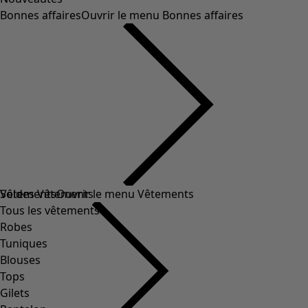
Bonnes affaires
Ouvrir le menu Bonnes affaires
Soldes Vêtements
Vêtements
Ouvrir le menu Vêtements
Tous les vêtements
Robes
Tuniques
Blouses
Tops
Gilets