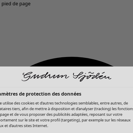
u pied de page
Nouveautés : la collection d'automne haute en couleur de Gudrun »
amètres de protection des données
te utilise des cookies et d’autres technologies semblables, entre autres, de
ataires tiers, afin de mettre à disposition et d’analyser (tracking) les fonction
 page et de vous proposer des publicités adaptées, reposant sur votre
rtement sur le site et votre profil (targeting), par exemple sur les réseaux
x et d’autres sites Internet.