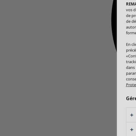
REM
vos d
de pr
de dé
autor
forme
En cl
précé
«Conf
track
dans
param
conse
Prote
Gér