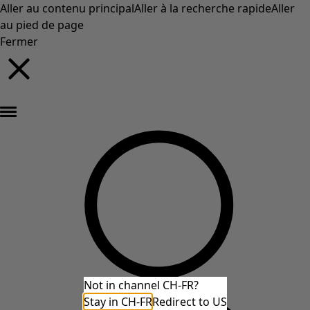
Aller au contenu principal
Aller à la recherche rapide
Aller
au pied de page
Fermer
Nouveautés : la collection d'automne haute en couleur de Gudrun »
Not in channel CH-FR?
Stay in CH-FR
Redirect to US