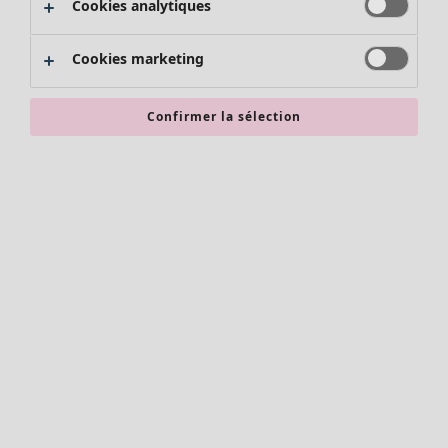
Cookies analytiques
Promos SOLDES
Les promos de Gudrun Sjödén
Cookies marketing
Nouvel arrivage
Bonnes affaires en soldes - jusqu'à -70
Confirmer la sélection