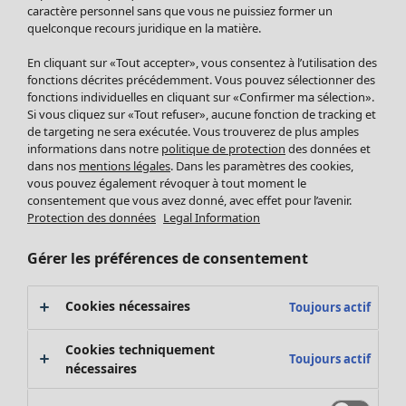
Pantalon
caractère personnel sans que vous ne puissiez former un
quelconque recours juridique en la matière.
Jupes
Manteaux & vestes
En cliquant sur «Tout accepter», vous consentez à l’utilisation des
Leggings et collants
fonctions décrites précédemment. Vous pouvez sélectionner des
Accessoires
fonctions individuelles en cliquant sur «Confirmer ma sélection».
Si vous cliquez sur «Tout refuser», aucune fonction de tracking et
Chaussures
de targeting ne sera exécutée. Vous trouverez de plus amples
Vêtements de bain
Soldes Mobilier
informations dans notre
politique de protection
des données et
Basics
Bonnes affaires déco
dans nos
mentions légales
. Dans les paramètres des cookies,
Décoration
vous pouvez également révoquer à tout moment le
consentement que vous avez donné, avec effet pour l’avenir.
Textiles
Protection des données
Legal Information
Tapis
Éponge
Gérer les préférences de consentement
Cookies nécessaires
Toujours actif
Cookies techniquement
Toujours actif
nécessaires