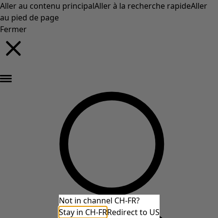
Aller au contenu principal
Aller à la recherche rapide
Aller
au pied de page
Fermer
Nouveautés : la collection d'automne haute en couleur de Gudrun »
Not in channel CH-FR?
Stay in CH-FR
Redirect to US