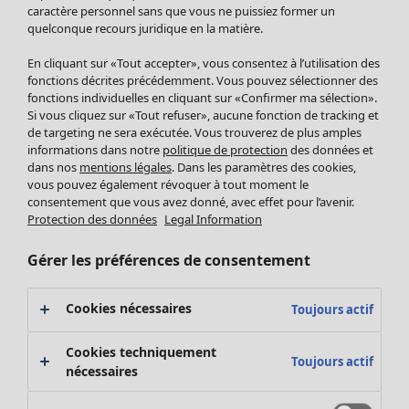
Pantalon
caractère personnel sans que vous ne puissiez former un
quelconque recours juridique en la matière.
Jupes
Manteaux & vestes
Vêtements
Maison
Ouvrir le menu Maison
En cliquant sur «Tout accepter», vous consentez à l’utilisation des
Leggings et collants
Nouveautés
fonctions décrites précédemment. Vous pouvez sélectionner des
Accessoires
fonctions individuelles en cliquant sur «Confirmer ma sélection».
Tous les vêtements
Si vous cliquez sur «Tout refuser», aucune fonction de tracking et
Chaussures
Robes
de targeting ne sera exécutée. Vous trouverez de plus amples
Vêtements de bain
Soldes Mobilier
Tuniques
informations dans notre
politique de protection
des données et
Basics
Bonnes affaires déco
dans nos
mentions légales
. Dans les paramètres des cookies,
Pulls
Décoration
vous pouvez également révoquer à tout moment le
Tops
consentement que vous avez donné, avec effet pour l’avenir.
Textiles
Pulls en tricot
Protection des données
Legal Information
Tapis
Gilets sans manches
Maison
Offres
Ouvrir le menu Offres
Éponge
Pantalons
Gérer les préférences de consentement
Nouveautés
Chemises et blouses
Voir toute la décoration
Gilets
Coussins
Cookies nécessaires
Toujours actif
Manteaux & vestes
Rideaux
Jupes
Tapis
Cookies techniquement
Toujours actif
Éponge
nécessaires
Céramique et verre