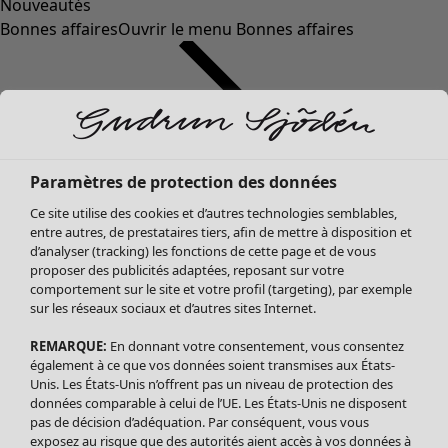
Nouveautés
Bonnes affaires
Ouvrir le menu Bonnes affaires
Paramètres de protection des données
Ce site utilise des cookies et d’autres technologies semblables,
entre autres, de prestataires tiers, afin de mettre à disposition et
d’analyser (tracking) les fonctions de cette page et de vous
proposer des publicités adaptées, reposant sur votre
Soldes Vêtements
Vêtements
Ouvrir le menu Vêtements
comportement sur le site et votre profil (targeting), par exemple
sur les réseaux sociaux et d’autres sites Internet.
Tous les vêtements
Robes
REMARQUE:
En donnant votre consentement, vous consentez
Tuniques
également à ce que vos données soient transmises aux États-
Blouses
Unis. Les États-Unis n’offrent pas un niveau de protection des
données comparable à celui de l’UE. Les États-Unis ne disposent
Tops
pas de décision d’adéquation. Par conséquent, vous vous
Gilets
exposez au risque que des autorités aient accès à vos données à