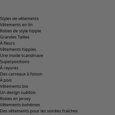
372 Produits
Icône de liste de souhaits
Chaussettes Ebba
Prix
:
CHF 16.00
S/M
L/XL