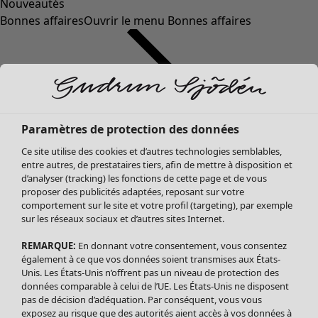
Nouveautés
Bonnes affaires
Ouvrir le menu Bonnes affaires
Paramètres de protection des données
Ce site utilise des cookies et d’autres technologies semblables,
entre autres, de prestataires tiers, afin de mettre à disposition et
d’analyser (tracking) les fonctions de cette page et de vous
proposer des publicités adaptées, reposant sur votre
Soldes Vêtements
Vêtements
Ouvrir le menu Vêtements
comportement sur le site et votre profil (targeting), par exemple
sur les réseaux sociaux et d’autres sites Internet.
Tous les vêtements
Robes
REMARQUE:
En donnant votre consentement, vous consentez
Tuniques
également à ce que vos données soient transmises aux États-
Blouses
Unis. Les États-Unis n’offrent pas un niveau de protection des
données comparable à celui de l’UE. Les États-Unis ne disposent
Tops
pas de décision d’adéquation. Par conséquent, vous vous
Gilets
exposez au risque que des autorités aient accès à vos données à