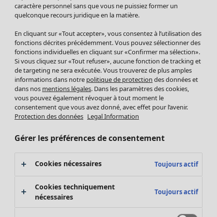
Pantalon
caractère personnel sans que vous ne puissiez former un
quelconque recours juridique en la matière.
Jupes
Manteaux & vestes
Vêtements
Maison
Ouvrir le menu Maison
En cliquant sur «Tout accepter», vous consentez à l’utilisation des
Leggings et collants
Nouveautés
fonctions décrites précédemment. Vous pouvez sélectionner des
Accessoires
fonctions individuelles en cliquant sur «Confirmer ma sélection».
Tous les vêtements
Si vous cliquez sur «Tout refuser», aucune fonction de tracking et
Chaussures
Robes
de targeting ne sera exécutée. Vous trouverez de plus amples
Vêtements de bain
Soldes Mobilier
Tuniques
informations dans notre
politique de protection
des données et
Basics
Bonnes affaires déco
dans nos
mentions légales
. Dans les paramètres des cookies,
Pulls
Décoration
vous pouvez également révoquer à tout moment le
Tops
consentement que vous avez donné, avec effet pour l’avenir.
Textiles
Pulls en tricot
Protection des données
Legal Information
Tapis
Gilets sans manches
Maison
Offres
Ouvrir le menu Offres
Éponge
Pantalons
Gérer les préférences de consentement
Nouveautés
Chemises et blouses
Voir toute la décoration
Gilets
Coussins
Cookies nécessaires
Toujours actif
Manteaux & vestes
Rideaux
Jupes
Tapis
Cookies techniquement
Toujours actif
Éponge
nécessaires
Céramique et verre