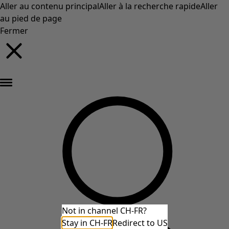
Aller au contenu principal
Aller à la recherche rapide
Aller
au pied de page
Fermer
Nouveautés : la collection d'automne haute en couleur de Gudrun »
Not in channel CH-FR?
Stay in CH-FR
Redirect to US