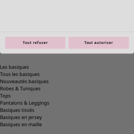
XL
(
295
)
XS
(
99
)
XXL
(
217
)
Matière
Tout refuser
Tout autoriser
Matière
COTON
(
276
)
ÉLASTHANNE
(
80
)
LAINE
(
44
)
LIN
(
42
)
LYOCELL
(
38
)
POLYAMIDE
(
34
)
VISCOSE
(
20
)
MODAL
(
13
)
SOIE
(
3
)
ALPAGA
(
2
)
Coupes