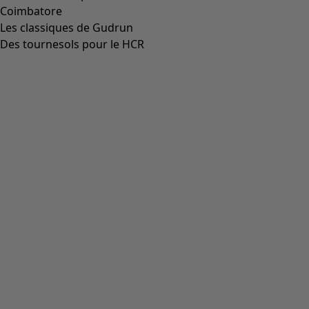
Icône de liste de souhaits
Chaussettes Ebba
Prix
:
CHF 16.00
S/M
L/XL