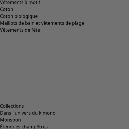
Icône de liste de souhaits
Chaussettes Ebba
Prix
:
CHF 16.00
S/M
L/XL