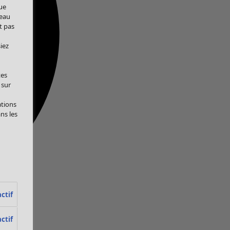
ue
veau
t pas
iez
tes
 sur
ations
ans les
ctif
ctif