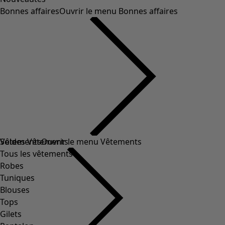
Bonnes affaires
Ouvrir le menu Bonnes affaires
Soldes Vêtements
Vêtements
Ouvrir le menu Vêtements
Tous les vêtements
Robes
Tuniques
Blouses
Tops
Gilets