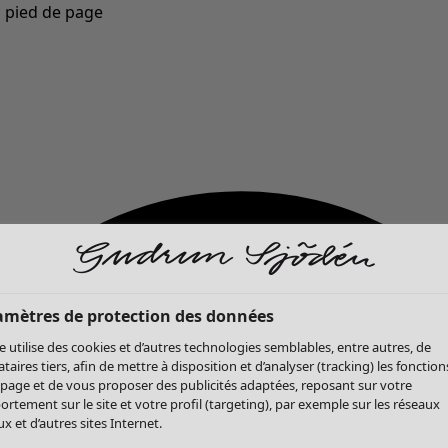
u pied de page
Nouveautés : la collection d'automne haute en couleur de Gudrun »
amètres de protection des données
te utilise des cookies et d’autres technologies semblables, entre autres, de
ataires tiers, afin de mettre à disposition et d’analyser (tracking) les fonction
 page et de vous proposer des publicités adaptées, reposant sur votre
rtement sur le site et votre profil (targeting), par exemple sur les réseaux
x et d’autres sites Internet.