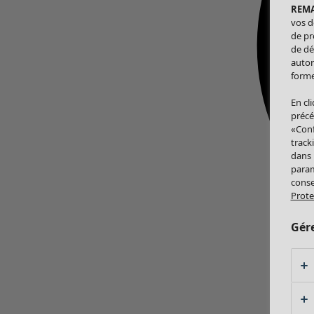
REM
vos d
de pr
de dé
autor
forme
En cl
précé
«Conf
track
dans
param
conse
Prote
Gér