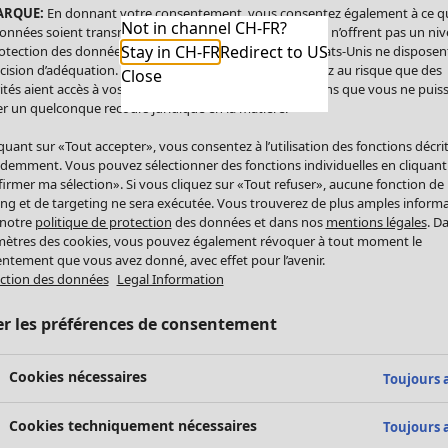
ARQUE:
En donnant votre consentement, vous consentez également à ce q
Not in channel CH-FR?
onnées soient transmises aux États-Unis. Les États-Unis n’offrent pas un ni
Stay in CH-FR
Redirect to US
otection des données comparable à celui de l’UE. Les États-Unis ne disposen
cision d’adéquation. Par conséquent, vous vous exposez au risque que des
Close
ités aient accès à vos données à caractère personnel sans que vous ne puiss
r un quelconque recours juridique en la matière.
iquant sur «Tout accepter», vous consentez à l’utilisation des fonctions décri
demment. Vous pouvez sélectionner des fonctions individuelles en cliquant
irmer ma sélection». Si vous cliquez sur «Tout refuser», aucune fonction de
ing et de targeting ne sera exécutée. Vous trouverez de plus amples inform
 notre
politique de protection
des données et dans nos
mentions légales
. D
ètres des cookies, vous pouvez également révoquer à tout moment le
ntement que vous avez donné, avec effet pour l’avenir.
ction des données
Legal Information
er les préférences de consentement
Cookies nécessaires
Toujours a
Cookies techniquement nécessaires
Toujours a