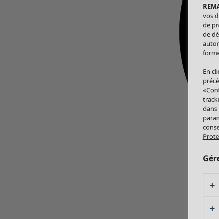
REM
vos d
de pr
de dé
autor
forme
En cl
précé
«Conf
track
dans
param
conse
Prote
Gér