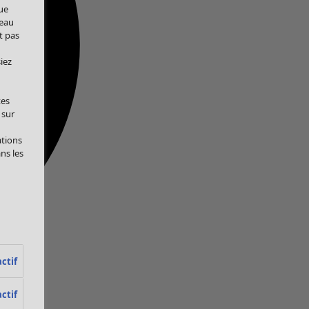
ue
veau
t pas
iez
tes
 sur
ations
ans les
ctif
ctif