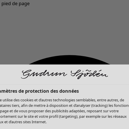
u pied de page
Nouveautés : la collection d'automne haute en couleur de Gudrun »
amètres de protection des données
te utilise des cookies et d’autres technologies semblables, entre autres, de
ataires tiers, afin de mettre à disposition et d’analyser (tracking) les fonction
 page et de vous proposer des publicités adaptées, reposant sur votre
rtement sur le site et votre profil (targeting), par exemple sur les réseaux
x et d’autres sites Internet.