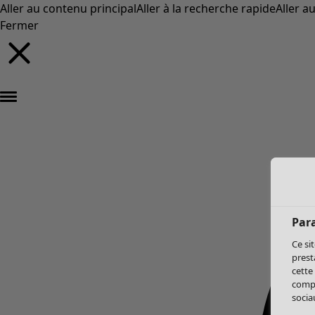
Aller au contenu principal
Aller à la recherche rapide
Aller a
Fermer
Par
Ce si
prest
cette
compo
sociau