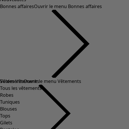
Bonnes affaires
Ouvrir le menu Bonnes affaires
Soldes Vêtements
Vêtements
Ouvrir le menu Vêtements
Tous les vêtements
Robes
Tuniques
Blouses
Tops
Gilets