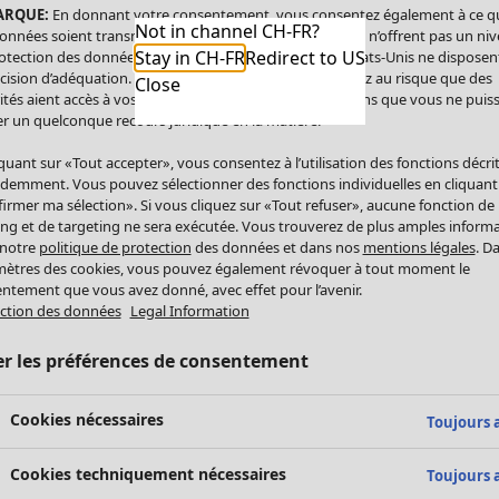
ARQUE:
En donnant votre consentement, vous consentez également à ce q
Not in channel CH-FR?
onnées soient transmises aux États-Unis. Les États-Unis n’offrent pas un ni
Stay in CH-FR
Redirect to US
otection des données comparable à celui de l’UE. Les États-Unis ne disposen
cision d’adéquation. Par conséquent, vous vous exposez au risque que des
Close
ités aient accès à vos données à caractère personnel sans que vous ne puiss
r un quelconque recours juridique en la matière.
iquant sur «Tout accepter», vous consentez à l’utilisation des fonctions décri
demment. Vous pouvez sélectionner des fonctions individuelles en cliquant
irmer ma sélection». Si vous cliquez sur «Tout refuser», aucune fonction de
ing et de targeting ne sera exécutée. Vous trouverez de plus amples inform
 notre
politique de protection
des données et dans nos
mentions légales
. D
ètres des cookies, vous pouvez également révoquer à tout moment le
ntement que vous avez donné, avec effet pour l’avenir.
ction des données
Legal Information
er les préférences de consentement
Cookies nécessaires
Toujours a
Cookies techniquement nécessaires
Toujours a