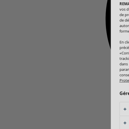
REM
vos d
de pr
de dé
autor
forme
En cl
précé
«Conf
track
dans
param
conse
Prote
Gér