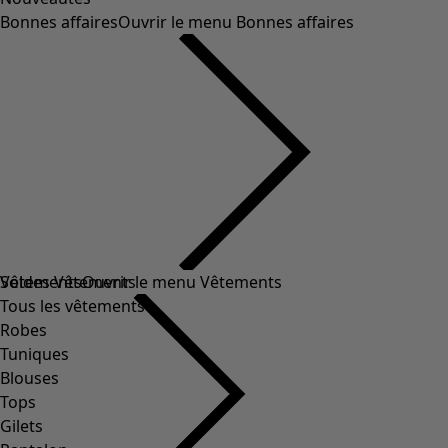
Bonnes affaires
Ouvrir le menu Bonnes affaires
Soldes Vêtements
Vêtements
Ouvrir le menu Vêtements
Tous les vêtements
Robes
Tuniques
Blouses
Tops
Gilets