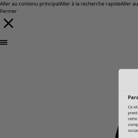
Aller au contenu principal
Aller à la recherche rapide
Aller a
Fermer
Par
Ce si
prest
cette
compo
sociau