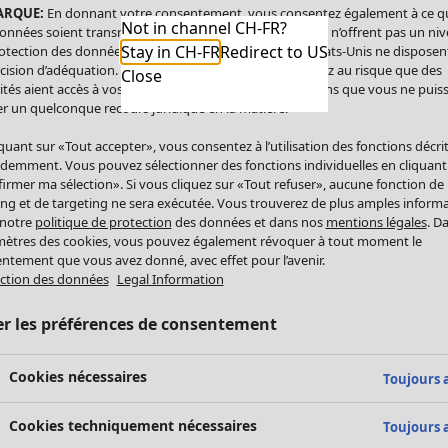
ARQUE:
En donnant votre consentement, vous consentez également à ce q
Not in channel CH-FR?
onnées soient transmises aux États-Unis. Les États-Unis n’offrent pas un ni
Stay in CH-FR
Redirect to US
otection des données comparable à celui de l’UE. Les États-Unis ne disposen
cision d’adéquation. Par conséquent, vous vous exposez au risque que des
Close
ités aient accès à vos données à caractère personnel sans que vous ne puiss
r un quelconque recours juridique en la matière.
iquant sur «Tout accepter», vous consentez à l’utilisation des fonctions décri
demment. Vous pouvez sélectionner des fonctions individuelles en cliquant
irmer ma sélection». Si vous cliquez sur «Tout refuser», aucune fonction de
ing et de targeting ne sera exécutée. Vous trouverez de plus amples inform
 notre
politique de protection
des données et dans nos
mentions légales
. D
ètres des cookies, vous pouvez également révoquer à tout moment le
ntement que vous avez donné, avec effet pour l’avenir.
ction des données
Legal Information
er les préférences de consentement
Cookies nécessaires
Toujours a
Cookies techniquement nécessaires
Toujours a