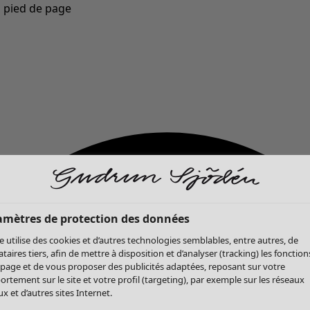
u pied de page
Nouveautés : la collection d'automne haute en couleur de Gudrun »
amètres de protection des données
te utilise des cookies et d’autres technologies semblables, entre autres, de
ataires tiers, afin de mettre à disposition et d’analyser (tracking) les fonction
 page et de vous proposer des publicités adaptées, reposant sur votre
rtement sur le site et votre profil (targeting), par exemple sur les réseaux
x et d’autres sites Internet.