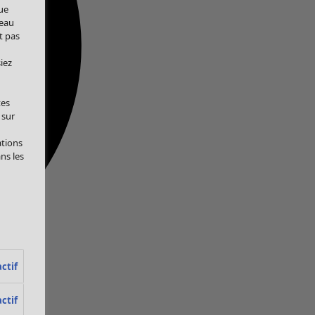
ue
veau
t pas
iez
tes
 sur
ations
ans les
ctif
ctif