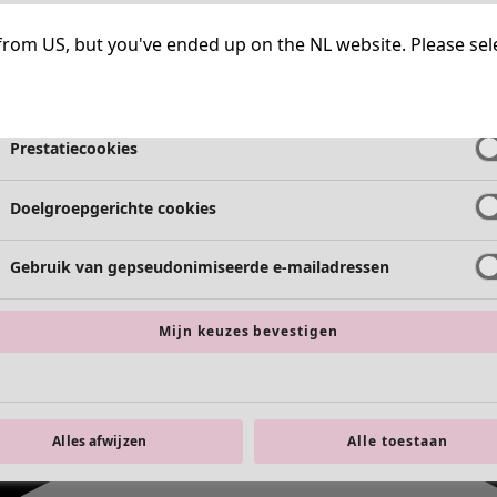
Strikt noodzakelijke cookies
Altijd a
ng from US, but you've ended up on the NL website. Please se
Functionele cookies
Altijd a
Prestatiecookies
Doelgroepgerichte cookies
Gebruik van gepseudonimiseerde e-mailadressen
Mijn keuzes bevestigen
Alles afwijzen
Alle toestaan