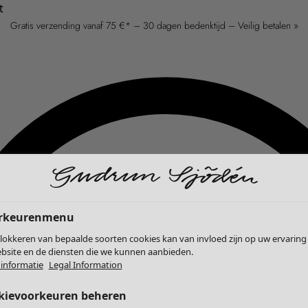
t
Gratis verzending vanaf 75 €* – 30 dagen bedenktijd – Veilig betalen »
rkeurenmenu
lokkeren van bepaalde soorten cookies kan van invloed zijn op uw ervaring
bsite en de diensten die we kunnen aanbieden.
informatie
Legal Information
kievoorkeuren beheren