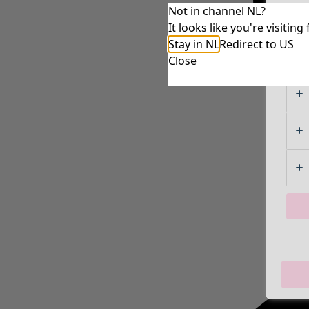
Not in channel NL?
It looks like you're visiti
Stay in NL
Redirect to US
Close