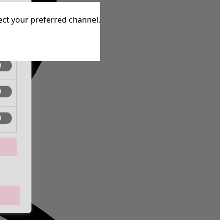
ctief
lect your preferred channel.
ctief