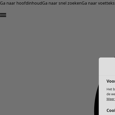
Ga naar hoofdinhoud
Ga naar snel zoeken
Ga naar voetteks
Voo
Het b
de we
Meer 
Coo