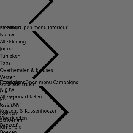
Kleding
Interieur
Open menu Interieur
Nieuw
Alle kleding
Jurken
Tunieken
Tops
Overhemden & blouses
Vesten
Interieur
Campaigns
Open menu Campaigns
Gebreide truien
Nieuw
Gilets
Alle woonartikelen
Jassen
Gordijnen
Broeken
Kussens & Kussenhoezen
Rokken
Vloerkleden
Schoenen
Badstof
Kimono's
Boeken