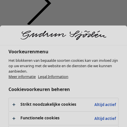
Kleding
Nieuw
Alle kleding
Jurken
Voorkeurenmenu
Tunieken
Het blokkeren van bepaalde soorten cookies kan van invloed zijn
Tops
op uw ervaring met de website en de diensten die we kunnen
Overhemden & blouses
aanbieden.
Vesten
Meer informatie
Legal Information
Gebreide truien
Cookievoorkeuren beheren
Gilets
Jassen
Broeken
Strikt noodzakelijke cookies
Altijd actief
Rokken
Schoenen
Functionele cookies
Altijd actief
Kimono's