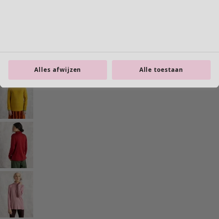
Interieur
Alles afwijzen
Alle toestaan
Nieuw
Alle woonartikelen
Gordijnen
Kussens & Kussenhoezen
Vloerkleden
Badstof
Boeken
Eerdere favorieten