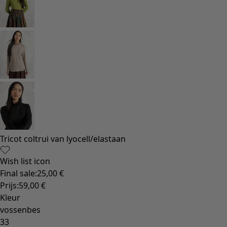
Gebloemde woonaccessoires
Natuurlijk
Bohemien interieur
Scandinavisch interieur
Gezellig interieur