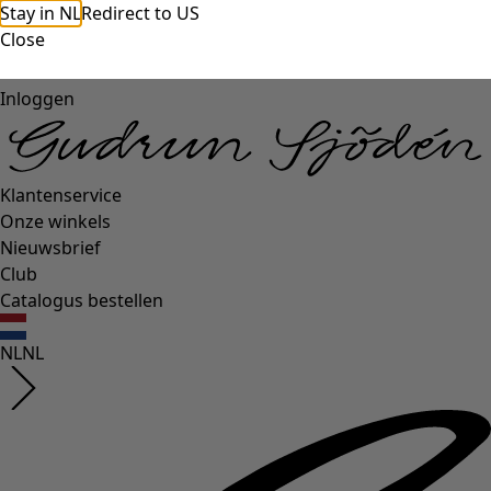
Stay in NL
Redirect to US
Close
Inloggen
Klantenservice
Onze winkels
Nieuwsbrief
Club
Catalogus bestellen
NL
NL