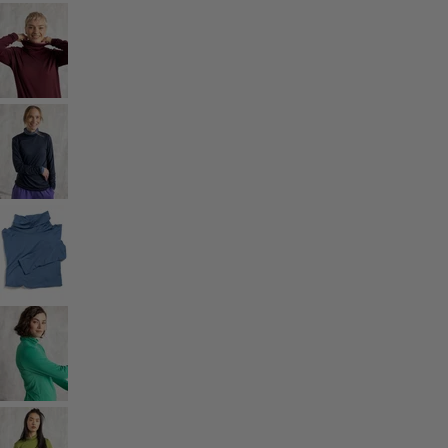
Ruimtes
Badkamer
Inrichting
Keuken & eetkamer
Shop de stijl
Klassiek en traditioneel interieur
Traditioneel interieur
Landelijk interieur
Speels interieur
Kleurrijk interieur