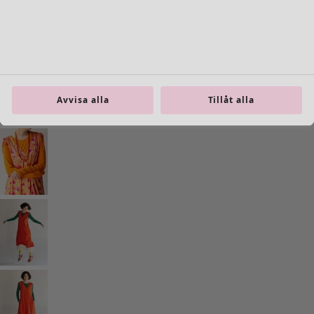
Gå till 5
Gå till 6
Fler färger
Avvisa alla
Tillåt alla