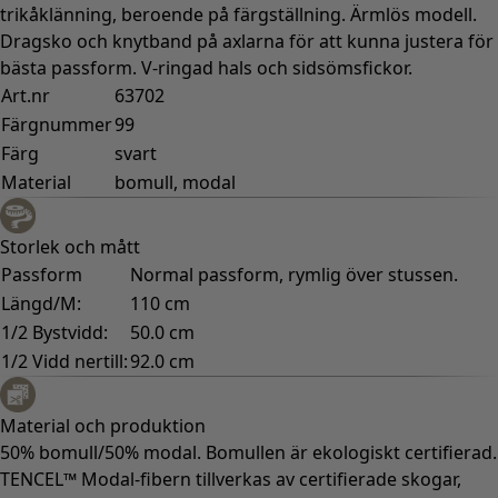
trikåklänning, beroende på färgställning. Ärmlös modell.
Dragsko och knytband på axlarna för att kunna justera för
bästa passform. V-ringad hals och sidsömsfickor.
Art.nr
63702
Färgnummer
99
Färg
svart
Material
bomull, modal
Storlek och mått
Passform
Normal passform, rymlig över stussen.
Längd/M:
110 cm
1/2 Bystvidd:
50.0 cm
1/2 Vidd nertill:
92.0 cm
Material och produktion
50% bomull/50% modal. Bomullen är ekologiskt certifierad.
TENCEL™ Modal-fibern tillverkas av certifierade skogar,