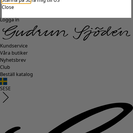
Stanna på SE
Ta mig till US
Close
Logga in
Kundservice
Våra butiker
Nyhetsbrev
Club
Beställ katalog
SE
SE