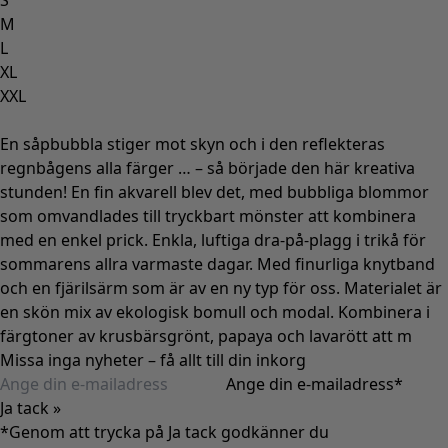
S
M
L
XL
XXL
En såpbubbla stiger mot skyn och i den reflekteras
regnbågens alla färger … – så började den här kreativa
stunden! En fin akvarell blev det, med bubbliga blommor
som omvandlades till tryckbart mönster att kombinera
med en enkel prick. Enkla, luftiga dra-på-plagg i trikå för
sommarens allra varmaste dagar. Med finurliga knytband
och en fjärilsärm som är av en ny typ för oss. Materialet är
en skön mix av ekologisk bomull och modal. Kombinera i
färgtoner av krusbärsgrönt, papaya och lavarött att m
Missa inga nyheter – få allt till din inkorg
Ange din e-mailadress
*
Ja tack »
*Genom att trycka på Ja tack godkänner du