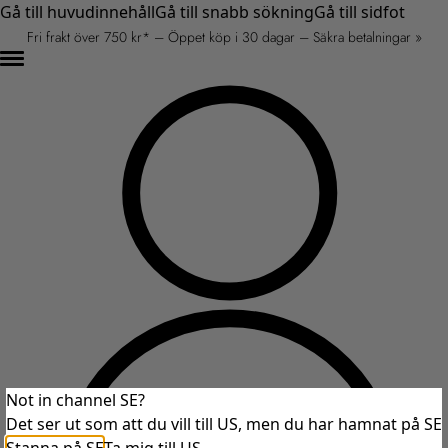
Gå till huvudinnehåll
Gå till snabb sökning
Gå till sidfot
Fri frakt över 750 kr* – Öppet köp i 30 dagar – Säkra betalningar »
Not in channel SE?
Det ser ut som att du vill till US, men du har hamnat på SE