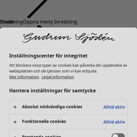
Kläder
Inredning
Öppna meny Inredning
Nyheter
Alla kläder
Klänningar
Tunikor
Inställningscenter för integritet
Toppar
Att blockera vissa typer av cookies kan påverka din upplevelse av
Skjortor & blusar
webbplatsen och de tjänster som vi kan erbjuda.
Koftor
Mer information
Legal information
Stickade tröjor
Inredning
Kampanjer
Öppna meny Kampanjer
Västar
Hantera inställningar för samtycke
Nyheter
Kappor & jackor
All inredning
Byxor
Gardiner
Absolut nödvändiga cookies
Alltid aktiv
Kjolar
Kuddar & kuddfodral
Skor
Mattor
Funktionella cookies
Alltid aktiv
Kimonos
Frotté
Böcker
Prestanda-cookies