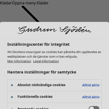
Kläder
Öppna meny Kläder
Inställningscenter för integritet
Kläder
Nyheter
Att blockera vissa typer av cookies kan påverka din upplevelse av
webbplatsen och de tjänster som vi kan erbjuda.
Alla kläder
Mer information
Legal information
Klänningar
Tunikor
Hantera inställningar för samtycke
Toppar
Skjortor & blusar
Absolut nödvändiga cookies
Alltid aktiv
Koftor
Stickade tröjor
Funktionella cookies
Alltid aktiv
Västar
Kappor & jackor
Prestanda-cookies