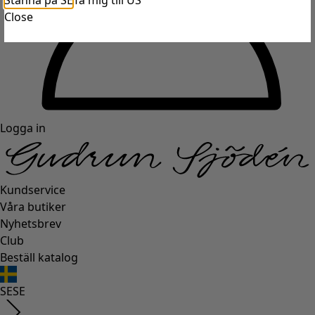
Stanna på SE
Ta mig till US
Close
Logga in
Kundservice
Våra butiker
Nyhetsbrev
Club
Beställ katalog
SE
SE