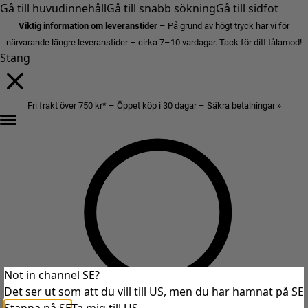
Gå till huvudinnehåll
Gå till snabb sökning
Gå till sidfot
Viktig information om leveranstider
– På grund av högt tryck har vi för
närvarande längre leveranstider – cirka 7–10 vardagar. Tack för ditt tålamod!
Stäng
Fri frakt över 750 kr* – Öppet köp i 30 dagar – Säkra betalningar »
Not in channel SE?
Det ser ut som att du vill till US, men du har hamnat på SE