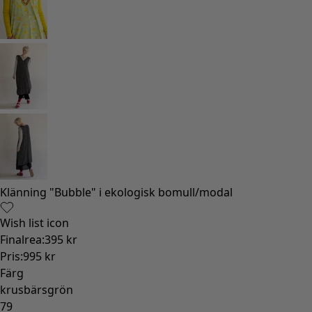
Gammaldags inredning
Lantlig inredning
Rolig inredning
Färgglad inredning
Blommig inredning
Natur
Bohemisk inredning
Skandinavisk inredning
Mysig inredning