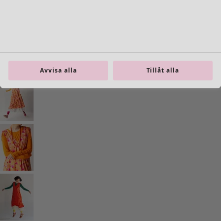
Inredning
Öppna meny Inredning
Avvisa alla
Tillåt alla
Inredning
Nyheter
All inredning
Gardiner
Kuddar & kuddfodral
Mattor
Frotté
Böcker
Tidigare favoriter