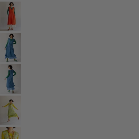
Rum
Badrum
Vardagsrum
Kök & matplats
Shoppa stilen
Klassisk och allmoge inredning