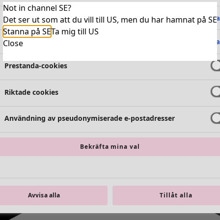
Not in channel SE?
Absolut nödvändiga cookies
Alltid 
Det ser ut som att du vill till US, men du har hamnat på SE
Stanna på SE
Ta mig till US
Funktionella cookies
Alltid 
Close
Prestanda-cookies
Riktade cookies
Användning av pseudonymiserade e-postadresser
Bekräfta mina val
Avvisa alla
Tillåt alla