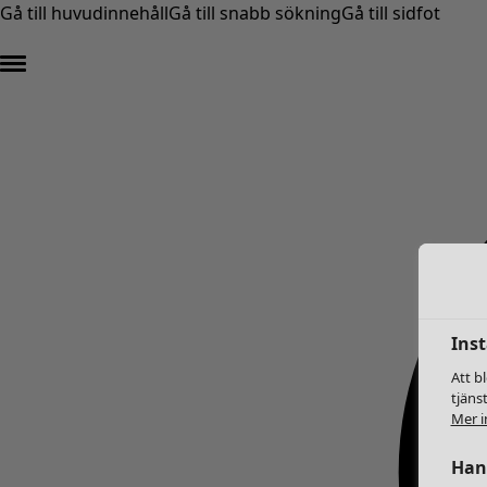
Gå till huvudinnehåll
Gå till snabb sökning
Gå till sidfot
Inst
Att b
tjäns
Mer i
Hant