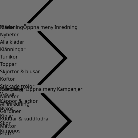
Kläder
Inredning
Öppna meny Inredning
Nyheter
Alla kläder
Klänningar
Tunikor
Toppar
Skjortor & blusar
Koftor
Stickade tröjor
Inredning
Kampanjer
Öppna meny Kampanjer
Västar
Nyheter
Kappor & jackor
All inredning
Byxor
Gardiner
Kjolar
Kuddar & kuddfodral
Skor
Mattor
Kimonos
Frotté