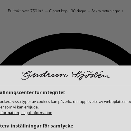
Fri frakt över 750 kr* – Öppet köp i 30 dagar – Säkra betalningar »
ällningscenter för integritet
lockera vissa typer av cookies kan påverka din upplevelse av webbplatsen o
ter som vi kan erbjuda.
nformation
Legal information
era inställningar för samtycke