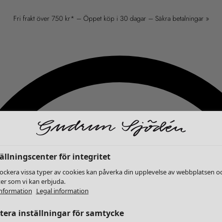
Fri frakt över 750 kr* – Öppet köp i 30 dagar – Säkra betalningar »
ällningscenter för integritet
lockera vissa typer av cookies kan påverka din upplevelse av webbplatsen o
ter som vi kan erbjuda.
nformation
Legal information
era inställningar för samtycke