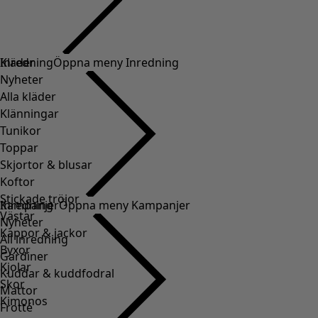
Kläder
Inredning
Öppna meny Inredning
Nyheter
Alla kläder
Klänningar
Tunikor
Toppar
Skjortor & blusar
Koftor
Stickade tröjor
Inredning
Kampanjer
Öppna meny Kampanjer
Västar
Nyheter
Kappor & jackor
All inredning
Byxor
Gardiner
Kjolar
Kuddar & kuddfodral
Skor
Mattor
Kimonos
Frotté