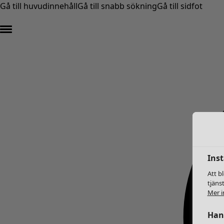
Gå till huvudinnehåll
Gå till snabb sökning
Gå till sidfot
Inst
Att b
tjäns
Mer i
Hant