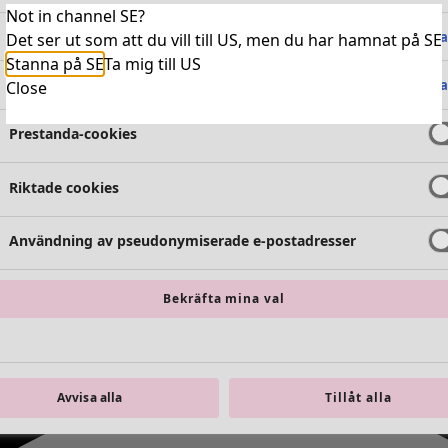
Not in channel SE?
Absolut nödvändiga cookies
Alltid 
Det ser ut som att du vill till US, men du har hamnat på SE
Stanna på SE
Ta mig till US
Funktionella cookies
Alltid 
Close
Prestanda-cookies
Riktade cookies
Användning av pseudonymiserade e-postadresser
Bekräfta mina val
Avvisa alla
Tillåt alla