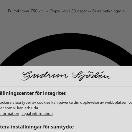
Fri frakt över 750 kr* – Öppet köp i 30 dagar – Säkra betalningar »
ällningscenter för integritet
lockera vissa typer av cookies kan påverka din upplevelse av webbplatsen o
ter som vi kan erbjuda.
nformation
Legal information
era inställningar för samtycke