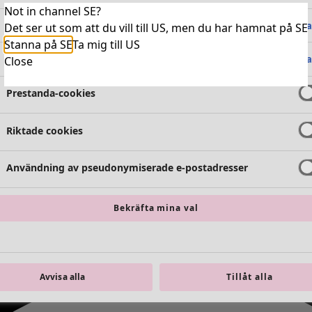
Not in channel SE?
Absolut nödvändiga cookies
Alltid 
Det ser ut som att du vill till US, men du har hamnat på SE
Stanna på SE
Ta mig till US
Funktionella cookies
Alltid 
Close
Prestanda-cookies
Riktade cookies
Användning av pseudonymiserade e-postadresser
Bekräfta mina val
Avvisa alla
Tillåt alla