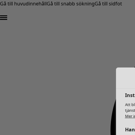
Gå till huvudinnehåll
Gå till snabb sökning
Gå till sidfot
Inst
Att b
tjäns
Mer i
Hant