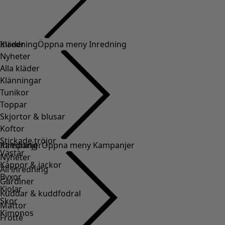
Kläder
Inredning
Öppna meny Inredning
Nyheter
Alla kläder
Klänningar
Tunikor
Toppar
Skjortor & blusar
Koftor
Stickade tröjor
Inredning
Kampanjer
Öppna meny Kampanjer
Västar
Nyheter
Kappor & jackor
All inredning
Byxor
Gardiner
Kjolar
Kuddar & kuddfodral
Skor
Mattor
Kimonos
Frotté