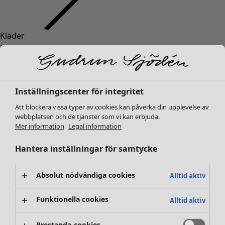
Kläder
Inredning
Öppna meny Inredning
Nyheter
Alla kläder
Klänningar
Tunikor
Inställningscenter för integritet
Toppar
Att blockera vissa typer av cookies kan påverka din upplevelse av
Skjortor & blusar
webbplatsen och de tjänster som vi kan erbjuda.
Koftor
Mer information
Legal information
Stickade tröjor
Inredning
Kampanjer
Öppna meny Kampanjer
Västar
Hantera inställningar för samtycke
Nyheter
Kappor & jackor
All inredning
Byxor
Gardiner
Absolut nödvändiga cookies
Alltid aktiv
Kjolar
Kuddar & kuddfodral
Skor
Mattor
Funktionella cookies
Alltid aktiv
Kimonos
Frotté
Böcker
Prestanda-cookies