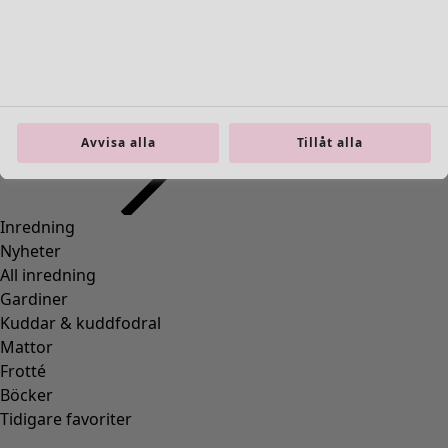
Avvisa alla
Tillåt alla
Trikåklänning "Papillon" i ekologisk bomull
Wish list icon
Finalrea
:
495 kr
Pris
:
995 kr
Färg
fikon
32