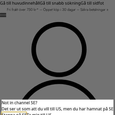
Gå till huvudinnehåll
Gå till snabb sökning
Gå till sidfot
Fri frakt över 750 kr* – Öppet köp i 30 dagar – Säkra betalningar »
Not in channel SE?
Det ser ut som att du vill till US, men du har hamnat på SE