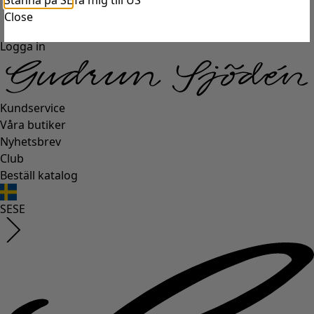
Stanna på SE
Ta mig till US
Close
Logga in
Kundservice
Våra butiker
Nyhetsbrev
Club
Beställ katalog
SE
SE