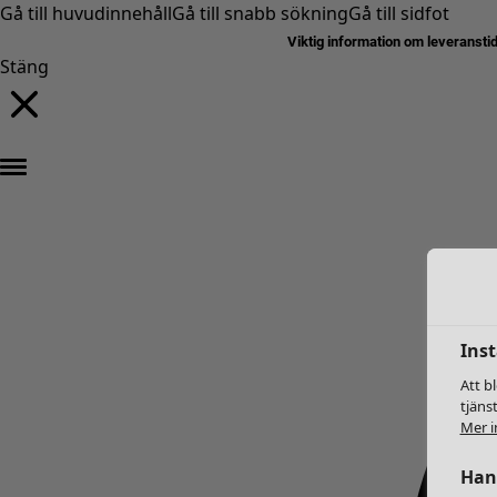
Gå till huvudinnehåll
Gå till snabb sökning
Gå till sidfot
Viktig information om leveransti
Stäng
Inst
Att b
tjäns
Mer i
Hant