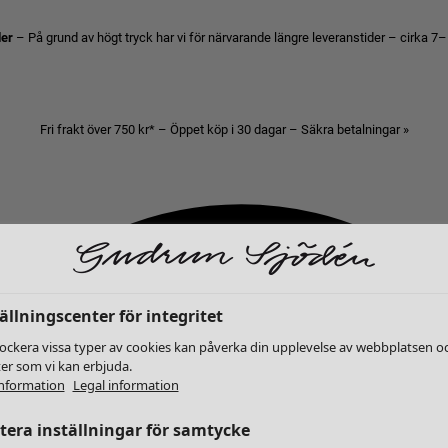
der
– På grund av högt tryck har vi för närvarande längre leveranstider – cirka 7–
Fri frakt över 750 kr* – Öppet köp i 30 dagar – Säkra betalningar »
ällningscenter för integritet
lockera vissa typer av cookies kan påverka din upplevelse av webbplatsen o
ter som vi kan erbjuda.
nformation
Legal information
era inställningar för samtycke