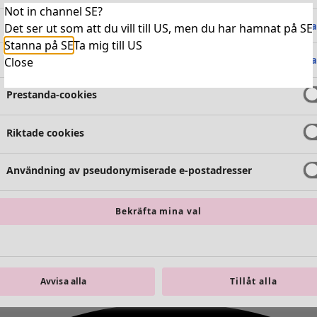
Not in channel SE?
Absolut nödvändiga cookies
Alltid 
Det ser ut som att du vill till US, men du har hamnat på SE
Stanna på SE
Ta mig till US
Funktionella cookies
Alltid 
Close
Prestanda-cookies
Riktade cookies
Användning av pseudonymiserade e-postadresser
Bekräfta mina val
Avvisa alla
Tillåt alla