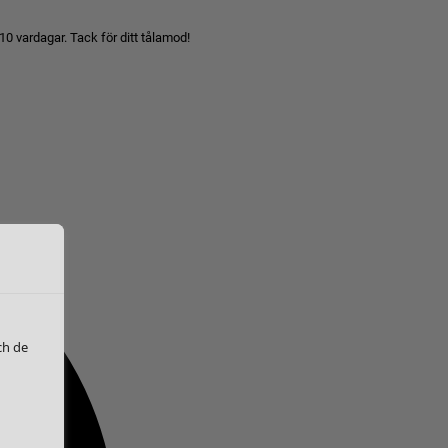
10 vardagar. Tack för ditt tålamod!
ch de