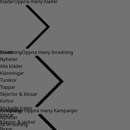
Kläder
Öppna meny Kläder
Kläder
Inredning
Öppna meny Inredning
Nyheter
Alla kläder
Klänningar
Tunikor
Toppar
Skjortor & blusar
Koftor
Stickade tröjor
Inredning
Kampanjer
Öppna meny Kampanjer
Västar
Nyheter
Kappor & jackor
All inredning
Byxor