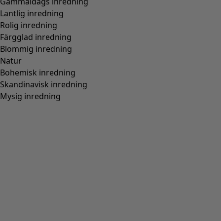
Trikåklänning "Papillon" i ekologisk bomull
Wish list icon
Finalrea
:
495 kr
Pris
:
995 kr
Färg
ljus indigo
61