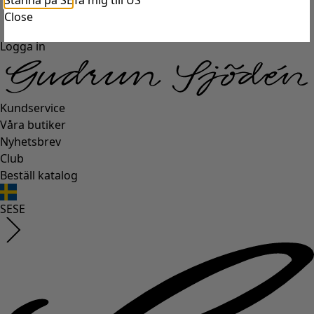
Stanna på SE
Ta mig till US
Close
Logga in
Kundservice
Våra butiker
Nyhetsbrev
Club
Beställ katalog
SE
SE