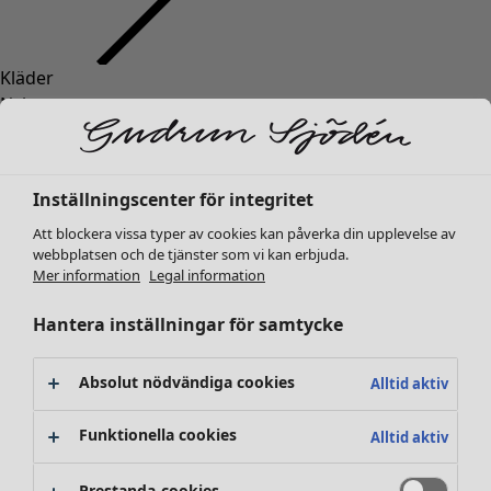
Kläder
Inredning
Öppna meny Inredning
Nyheter
Alla kläder
Klänningar
Tunikor
Inställningscenter för integritet
Toppar
Att blockera vissa typer av cookies kan påverka din upplevelse av
Skjortor & blusar
webbplatsen och de tjänster som vi kan erbjuda.
Koftor
Mer information
Legal information
Stickade tröjor
Inredning
Kampanjer
Öppna meny Kampanjer
Västar
Hantera inställningar för samtycke
Nyheter
Kappor & jackor
All inredning
Byxor
Gardiner
Absolut nödvändiga cookies
Alltid aktiv
Kjolar
Kuddar & kuddfodral
Skor
Mattor
Funktionella cookies
Alltid aktiv
Kimonos
Frotté
Böcker
Prestanda-cookies