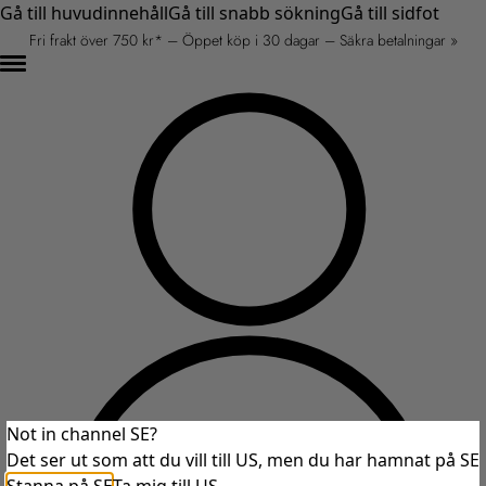
Gå till huvudinnehåll
Gå till snabb sökning
Gå till sidfot
Fri frakt över 750 kr* – Öppet köp i 30 dagar – Säkra betalningar »
Not in channel SE?
Det ser ut som att du vill till US, men du har hamnat på SE